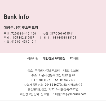
Bank Info
예금주 : (주)캣츠팩토리
국민 : 729601-04-161160 | 농협 : 317-0001-0795-11
우리 : 1005-302-219037 | 하나 : 198-910018-18104
기업 : 015-061458-01-011
이용약관
개인정보 처리방침
PC버전
상호 : 주식회사 캣츠팩토리
대표 : 신보현
주소 : 서울시 성동구 고산자로6길 40
TEL : 1688-8177
FAX : 02-457-2330
사업자등록번호 : 204-86-16277
(사업자정보확인)
통신판매업신고 : 제2013-서울성동-0032호
개인정보담당자 : 신보현
이메일 :
help@moulian.com