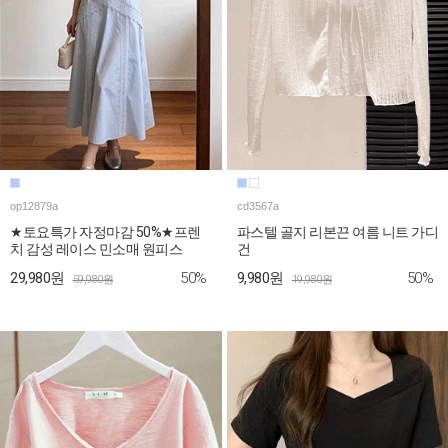
op12879a
cd3567a
★토요특가 자정마감 50%★프렌
파스텔 골지 리본끈 여름 니트 가디
치 감성 레이스 민소매 원피스
건
50%
50%
29,980원
9,980원
59,980원
19,980원