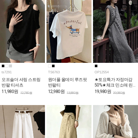
ts7291
TS6763
OP12554
오프숄더 셔링 스트링
원더풀 올데이 루즈핏
★토요특가 자정마감
반팔 티셔츠
반팔티
50%★체크 민소매 린
넨 롱 원피스
11,980원
12,980원
19,980원
12,780원
13,880원
39,980원