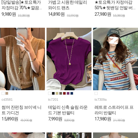
[당일발송]★토요특가
가볍고 시원한 데일리
★토요특가 자정마감
자정마감 70%★깔끔한
와이드 팬츠
50%★뒷밴딩 언발 버
핀턱라인 민소매 롱 원
튼 와이드 코튼 팬츠
9,980원
14,890원
27,980원
33,380원
15,990원
55,980원
피스
cd3581
ts7201
ts7309a
썸머 잔펀칭 브이넥 니
데일리 신축 슬림 라운
레트로 스트라이프 프
트 가디건
드 기본 반팔티
라이 반팔티
15,890원
7,990원
17,980원
16,990원
8,890원
21,180원