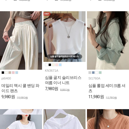
KN3671A
심플 골지 슬리브리스
pt6400
SI1760A
여름 이너 니트
데일리 맥시 쿨 밴딩 와
심플 롤업 세미크롭 셔
7,980원
8,880원
이드 팬츠
츠
9,980원
11,980원
19,980원
12,780원