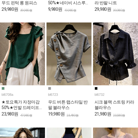
무드 핀턱 롱 원피스
50%★네이비 시스루
라 반팔 니트
퍼프 페플럼 블라우스
29,980원
9,980원
29,980원
39,980원
19,980원
39,980원
bl6708a
bl6723
bl6732
★토요특가 자정마감
우드 버튼 랩스타일 반
시크 블랙 스트링 카라
50%★언발 드레이프
팔 블라우스
블라우스
퍼프 스퀘어 블라우스
23,980원
19,980원
21,980원
47,980원
23,480원
23,580원