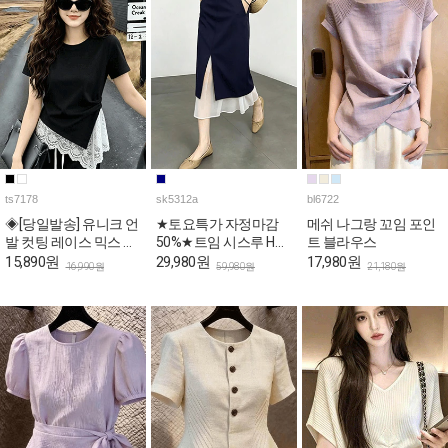
ts7178
sk5312a
bl6722
◈[당일발송] 유니크 언
★토요특가 자정마감
메쉬 나그랑 꼬임 포인
발 컷팅 레이스 믹스 슬
50%★트임 시스루 H라
트 블라우스
림 반팔티
인 페미닌 스커트
15,890원
29,980원
17,980원
16,990원
59,980원
21,180원