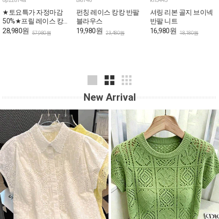
op12874a
bl6746
kn5445
★토요특가 자정마감
펀칭 레이스 캉캉 반팔
셔링 리본 골지 브이넥
50%★프릴 레이스 캉
블라우스
반팔 니트
캉 로맨틱 민소매 원피
28,980원
19,980원
16,980원
57,980원
23,480원
18,180원
스
New Arrival