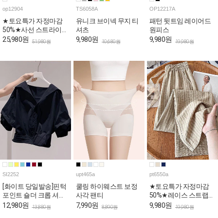
op12904
TS6058A
OP12217A
★토요특가 자정마감
유니크 브이넥 무지 티
패턴 뒷트임 레이어드
50%★사선 스트라이프
셔츠
원피스
스퀘어 나시 원피스
25,980원
9,980원
9,980원
51,980원
10,680원
19,980원
SI2252
upt465a
pt6550a
[화이트 당일발송]핀턱
쿨링 하이웨스트 보정
★토요특가 자정마감
포인트 숄더 크롭 셔츠
사각 팬티
50%★레이스 스트랩
[상황에따라 변신!셔츠
내추럴 밴딩 팬츠
12,980원
7,990원
9,980원
13,880원
8,890원
19,980원
+재킷=셔켓]