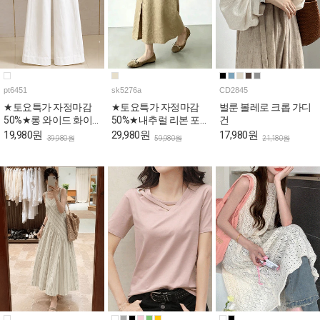
pt6451
sk5276a
CD2845
★토요특가 자정마감
★토요특가 자정마감
벌룬 볼레로 크롭 가디
50%★롱 와이드 화이
50%★내추럴 리본 포
건
트 코튼 팬츠
인트 A라인 데일리 스
19,980원
29,980원
17,980원
39,980원
59,980원
21,180원
커트