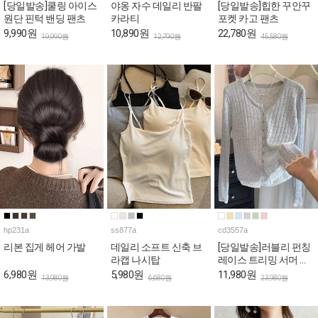
[당일발송]쿨링 아이스
야옹 자수 데일리 반팔
[당일발송]힙한 꾸안꾸
원단 핀턱 밴딩 팬츠
카라티
포켓 카고 팬츠
9,990원
10,890원
22,780원
19,990원
12,790원
45,580원
hp231a
ss877a
cd3557a
리본 집게 헤어 가발
데일리 소프트 신축 브
[당일발송]러블리 펀칭
라캡 나시탑
레이스 트리밍 서머 가
디건
6,980원
5,980원
11,980원
13,980원
6,680원
23,980원