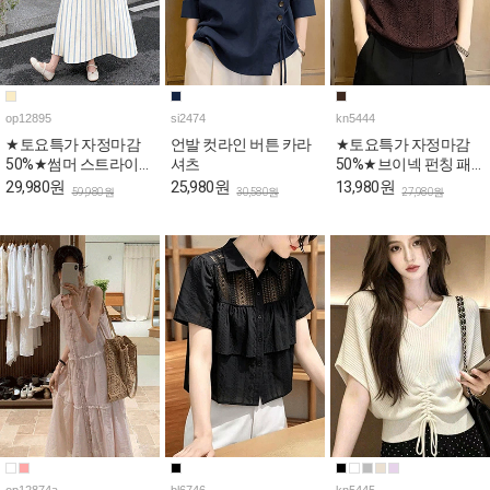
op12895
si2474
kn5444
★토요특가 자정마감
언발 컷라인 버튼 카라
★토요특가 자정마감
50%★썸머 스트라이프
셔츠
50%★브이넥 펀칭 패
민소매 원피스
턴 캡소매 니트탑
29,980원
25,980원
13,980원
59,980원
30,580원
27,980원