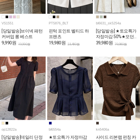
VS1551
PT5876_BLT
bl6631_sk5254a
[당일발송]브이넥 패턴
핀턱 포인트 벨티드 하
[당일발송] ★토요특가
커버업 롱 베스트
프팬츠
자정마감 50%★모던
오피스룩 블라우스&H
9,990원
19,980원
39,980원
19,990원
23,480원
79,980원
스커트 4SET [스카프&
벨트포함]
op12822a
bl6554a
kn5406a
[당일발송]데일리 단정
★토요특가 자정마감
사이드 리본랩 펀칭 카