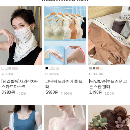
ACC384
BR1822A
UPT410A
[당일발송]자외선차단
고탄력 노와이어 쿨 브
[당일발송]부드러운 코
스카프 마스크
라
튼 스판 팬티
3,980원
5,980원
3,190원
4,680원
11,980원
3,390원