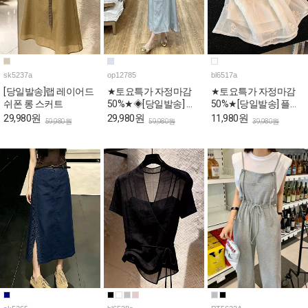
sk5237a
op12785
bl6517a
[당일발송]랩 레이어드
★토요특가 자정마감
★토요특가 자정마감
쉬폰 롱 스커트
50%★◈[당일발송] 스
50%★[당일발송] 플라
퀘어넥 스카이 퍼프 롱
워 자수 스퀘어 퍼프 페
29,980원
29,980원
11,980원
59,980원
59,980원
39,980원
원피스
플럼 블라우스