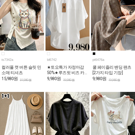
ts7342a
bl6742
pt6476a
컬러풀 캣 버튼 슬릿 민
★토요특가 자정마감
쿨 페이즐리 밴딩 팬츠
소매 티셔츠
50%★루즈핏 비즈 카
[2가지 타입 기장]
라넥 반팔 블라우스
15,980원
9,980원
9,980원
31,980원
19,980원
19,980원