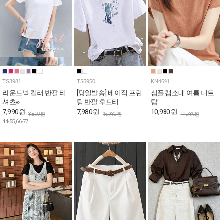
TS3981
TS5950
KN4691
라운드넥 컬러 반팔 티
[당일발송] 베이직 프린
심플 캡소매 여름 니트
셔츠※
팅 반팔 후드티
탑
7,990원
7,980원
10,980원
8,890원
15,980원
11,780원
44-55,66-77