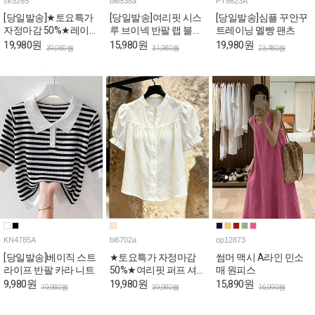
sk5265
bl6538a
PT5623A
[당일발송]★토요특가
[당일발송]여리핏 시스
[당일발송]심플 꾸안꾸
자정마감 50%★레이스
루 브이넥 반팔 랩 블라
트레이닝 멜빵 팬츠
사이드 슬릿 A라인 스
우스
19,980원
15,980원
19,980원
39,980원
31,980원
23,480원
커트
KN4785A
bl6702a
op12873
[당일발송]베이직 스트
★토요특가 자정마감
썸머 맥시 A라인 민소
라이프 반팔 카라 니트
50%★여리핏 퍼프 셔
매 원피스
링 반소매 블라우스
9,980원
19,980원
15,890원
19,980원
39,980원
16,990원