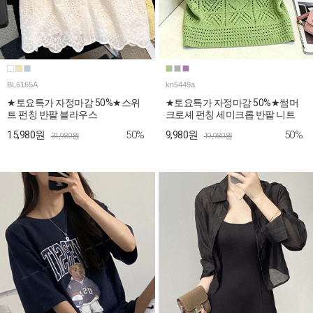
BL6165A
kn5449a
★토요특가 자정마감 50%★스위
★토요특가 자정마감 50%★썸머
트 펀칭 반팔 블라우스
크로셰 펀칭 세미크롭 반팔 니트
50%
50%
15,980원
9,980원
31,980원
19,980원