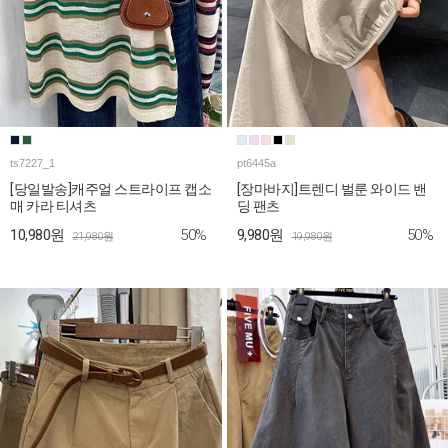
ts7227_1
pt6445a
[당일발송]캐주얼 스트라이프 캡소
[장마바지]트렌디 벌룬 와이드 밴
매 카라 티셔츠
딩 팬츠
50%
50%
10,980원
9,980원
21,980원
19,980원