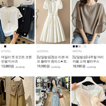
ts7131a
op12832a
bl6576a
데일리 캣 포인트 코튼
[당일발송]청순 리본 퍼
[당일발송]내추럴 여리
반팔 티셔츠
프 플레어 원피스★토
러플 소매 블라우스
요특가 자정마감
10,880원
19,980원
18,980원
36,280원
39,980원
22,380원
50%★