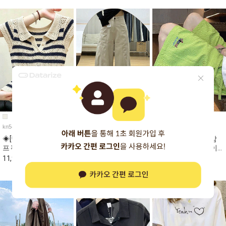
kn5420a
pt6399
pt6517
◈[당일발송] 스트라이
◈[당일발송] 베이직 더
★토요특가 자정마감
프 펀칭 짜임 캡소매 카
블 컷라인 와이드 면바
50%★강아지 자수 이
라 니트
지
지 밴딩 반바지
11,980원
11,980원
4,690원
23,880원
39,980원
9,390원