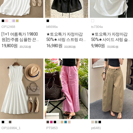
OP12468
bl6698a
ts7304a
[1+1 여름특가 19800
★토요특가 자정마감
★토요특가 자정마감
원]잔주름 심플한 끈나
50%★셔링 스트링 라
50%★사이드 셔링 슬
시 롱 원피스
운드 여름 블라우스
림핏 반팔 티셔츠
19,800원
16,980원
9,980원
39,700원
33,980원
19,980원
OP11698A_1
PT5853
pt6481