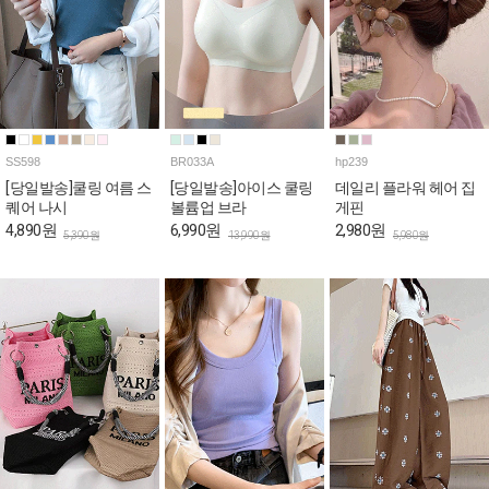
SS598
BR033A
hp239
[당일발송]쿨링 여름 스
[당일발송]아이스 쿨링
데일리 플라워 헤어 집
퀘어 나시
볼륨업 브라
게핀
4,890원
6,990원
2,980원
5,390원
13,990원
5,980원