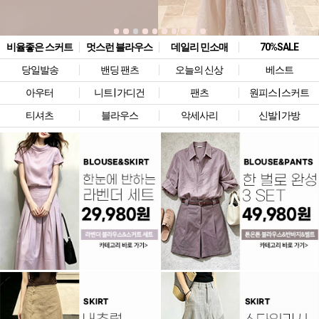
비율좋은 스커트
멋스런 블라우스
데일리 민소매
70%SALE
당일발송
밴딩 팬츠
오늘의 신상
베스트
아우터
니트 | 가디건
팬츠
원피스 | 스커트
티셔츠
블라우스
악세사리
신발 | 가방