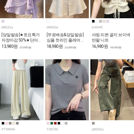
bl6531a
bl6562a
kn5445
[당일발송]★토요특가
[무료배송&당일발송]
셔링 리본 골지 브이넥
자정마감 50%★단아한
심플 컷라인 플레어 반
반팔 니트
퍼플 리본랩 퍼프 블라
팔 블라우스
13,980원
18,980원
16,980원
27,980원
22,380원
18,180원
우스
PT4994A
TS6765
pt6031a