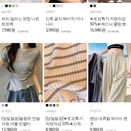
bg1987
SS657
pt6540a
파리 밀라노 펀칭 니트
신축 골지 베이직 이너
★토요특가 자정마감
토트백
나시
50%★에스닉 쿨링 밴
딩 와이드 팬츠
7,980원
5,990원
16,980원
15,980원
6,390원
33,980원
ts7223
ss886a
PT5774
[당일발송]슬림핏 언발
[당일발송]★토요특가
밴딩 내츄럴 와이드 팬
셔링 러플 반팔티
자정마감 50%★스트라
츠
이프 쫀쫀 골지 나시
12,980원
8,980원
9,980원
13,880원
17,980원
19,980원