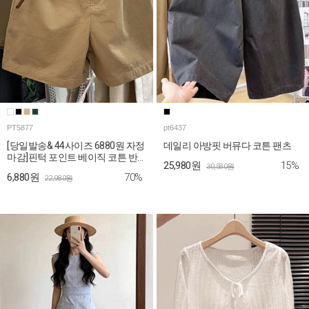
PT5877
pt6437
[당일발송& 44사이즈 6880원 자정
데일리 아방핏 버뮤다 코튼 팬츠
마감]핀턱 포인트 베이직 코튼 반
15%
25,980원
30,580원
바지
70%
6,880원
22,980원