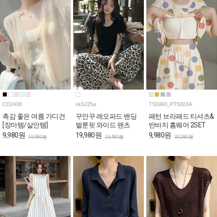
CD2408
sk5225a
TS5960_PT5003A
촉감 좋은 여름 가디건
꾸안꾸 레오파드 밴딩
패턴 브라패드 티셔츠&
[장마템/살안템]
벌룬핏 와이드 팬츠
반바지 홈웨어 2SET
9,980원
19,980원
9,980원
19,980원
23,480원
33,280원