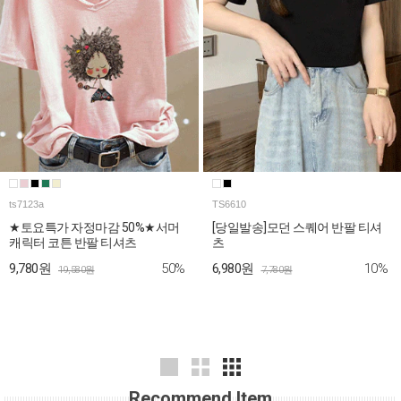
ts7123a
TS6610
★토요특가 자정마감 50%★서머
[당일발송]모던 스퀘어 반팔 티셔
캐릭터 코튼 반팔 티셔츠
츠
50%
10%
9,780원
6,980원
19,580원
7,780원
Recommend Item