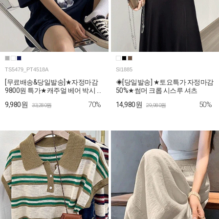
TS5479_PT4518A
SI1885
[무료배송&당일발송]★자정마감
◈[당일발송] ★토요특가 자정마감
9800원 특가★캐주얼 베어 박시 티
50%★썸머 크롭 시스루 셔츠
셔츠+숏팬츠 2SET
70%
50%
9,980원
14,980원
33,280원
29,980원