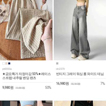
pt6550a
dn2379
★금요특가 자정마감 50%★레이스
빈티지 그레이 워싱 롱 와이드 데님
스트랩 내추럴 밴딩 팬츠
7%
16,980원
18,180원
50%
9,980원
19,980원