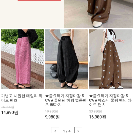
가볍고 시원한 데일리 와
★금요특가 자정마감 5
★금요특가 자정마감 5
이드 팬츠
0%★쿨원단 하렘 벌룬팬
0%★에스닉 쿨링 밴딩 와
츠 88까지
이드 팬츠
15,990원
19,980원
33,980원
14,890원
9,980원
16,980원
1
/
4