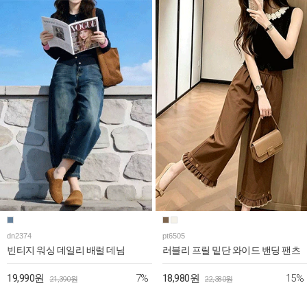
dn2374
pt6505
빈티지 워싱 데일리 배럴 데님
러블리 프릴 밑단 와이드 밴딩 팬츠
7%
15%
19,990원
18,980원
21,390원
22,380원