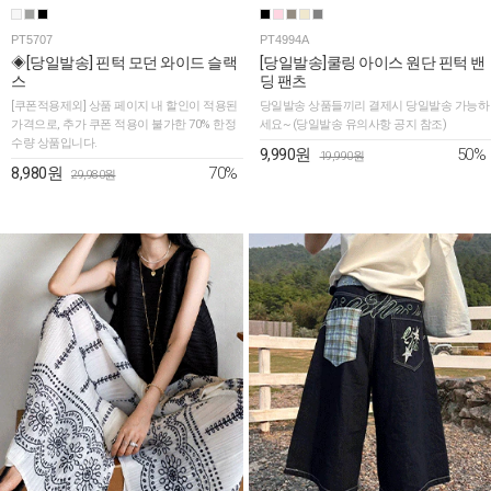
PT5707
PT4994A
◈[당일발송] 핀턱 모던 와이드 슬랙
[당일발송]쿨링 아이스 원단 핀턱 밴
스
딩 팬츠
[쿠폰적용제외] 상품 페이지 내 할인이 적용된
당일발송 상품들끼리 결제시 당일발송 가능하
가격으로, 추가 쿠폰 적용이 불가한 70% 한정
세요~ (당일발송 유의사항 공지 참조)
수량 상품입니다.
50%
9,990원
19,990원
70%
8,980원
29,980원