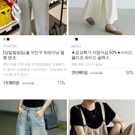
PT5623A
pt6511
[당일발송]심플 꾸안꾸 트레이닝 멜
★금요특가 자정마감 50%★사이드
빵 팬츠
플리츠 와이드 슬랙스
[특가제품 쿠폰 적용 제외]당일발송 상품들끼
[8월 28일 순차적 발송]
리 결제시 당일발송 가능하세요~ (당일발송 유
50%
29,980원
59,980원
의사항 공지 참조)
15%
19,980원
23,480원