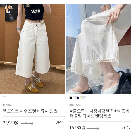
pt6502
pt6472a
백포인트 자수 포켓 버뮤다 팬츠
★금요특가 자정마감 50%★여름 쾌
적 쿨링 와이드 밴딩 팬츠
25%
29,980원
39,980원
50%
15,980원
31,980원