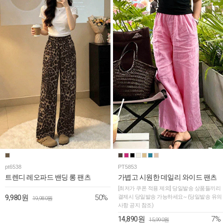
pt6538
PT5853
트렌디 레오파드 밴딩 롱 팬츠
가볍고 시원한 데일리 와이드 팬츠
[최저가 쿠폰 적용 제외] 당일발송 상품들끼리
50%
9,980원
결제시 당일발송 가능하세요~ (당일발송 유의
19,980원
사항 공지 참조)
7%
14,890원
15,990원