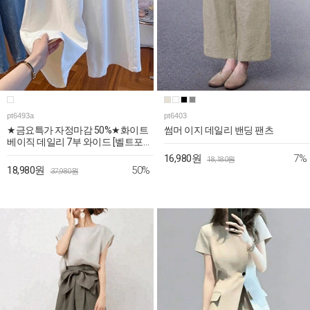
pt6493a
pt6403
★금요특가 자정마감 50%★화이트
썸머 이지 데일리 밴딩 팬츠
베이직 데일리 7부 와이드 [벨트포
함]
7%
16,980원
18,180원
50%
18,980원
37,980원