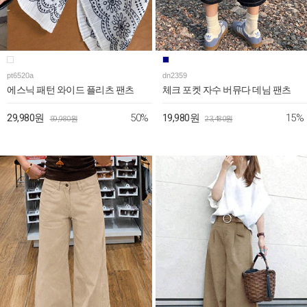
pt6520a
dn2359
에스닉 패턴 와이드 플리츠 팬츠
체크 포켓 자수 버뮤다 데님 팬츠
50%
15%
29,980원
19,980원
59,980원
23,480원