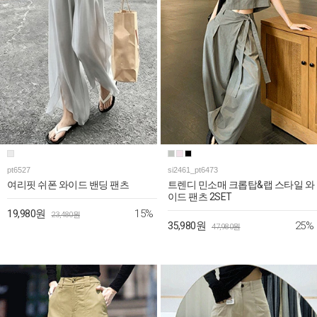
pt6527
si2461_pt6473
여리핏 쉬폰 와이드 밴딩 팬츠
트렌디 민소매 크롭탑&랩 스타일 와
이드 팬츠 2SET
15%
19,980원
23,480원
25%
35,980원
47,980원