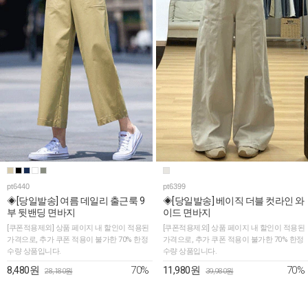
pt6440
pt6399
◈[당일발송] 여름 데일리 출근룩 9
◈[당일발송] 베이직 더블 컷라인 와
부 뒷밴딩 면바지
이드 면바지
[쿠폰적용제외] 상품 페이지 내 할인이 적용된
[쿠폰적용제외] 상품 페이지 내 할인이 적용된
가격으로, 추가 쿠폰 적용이 불가한 70% 한정
가격으로, 추가 쿠폰 적용이 불가한 70% 한정
수량 상품입니다.
수량 상품입니다.
70%
70%
8,480원
11,980원
28,180원
39,980원