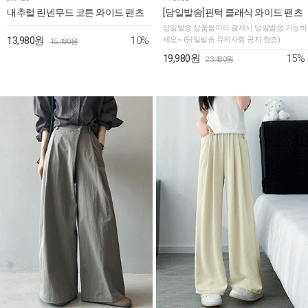
내추럴 린넨무드 코튼 와이드 팬츠
[당일발송]핀턱 클래식 와이드 팬츠
당일발송 상품들끼리 결제시 당일발송 가능하
10%
13,980원
세요~ (당일발송 유의사항 공지 참조)
15,480원
15%
19,980원
23,480원