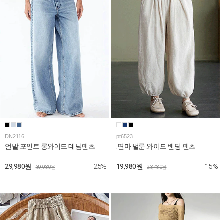
DN2116
pt6523
언발 포인트 롱와이드 데님팬츠
.면마 벌룬 와이드 밴딩 팬츠
25%
15%
29,980원
19,980원
39,980원
23,480원