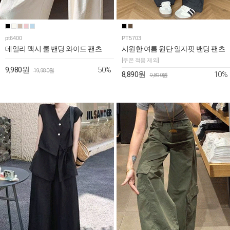
pt6400
PT5703
데일리 맥시 쿨 밴딩 와이드 팬츠
시원한 여름 원단 일자핏 밴딩 팬츠
[쿠폰 적용 제외]
50%
9,980원
19,980원
10%
8,890원
9,890원