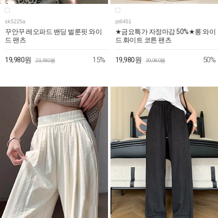
sk5225a
pt6451
꾸안꾸 레오파드 밴딩 벌룬핏 와이
★금요특가 자정마감 50%★롱 와이
드 팬츠
드 화이트 코튼 팬츠
15%
50%
19,980원
19,980원
23,480원
39,980원