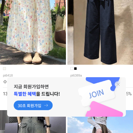
pt6418
pt6389a
수채화 플라워 벌룬 와이드 팬츠
리본 랩 스커트 서머 와이드 팬츠
10%
15%
13,980원
19,980원
15,480원
23,480원