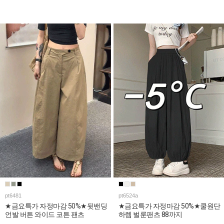
pt6481
pt6524a
★금요특가 자정마감 50%★뒷밴딩
★금요특가 자정마감 50%★쿨원단
언발 버튼 와이드 코튼 팬츠
하렘 벌룬팬츠 88까지