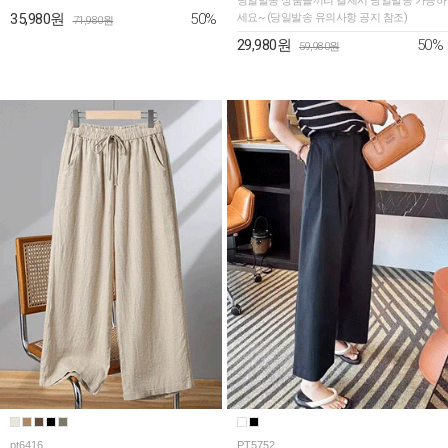
당일발송 상품들끼리 결제시 당일발송 가능하
50%
35,980원
세요~ (당일발송 유의사항 공지 참조)
71,980원
50%
29,980원
59,980원
pt6416
PT5752