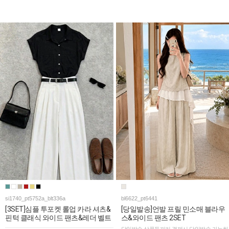
si1740_pt5752a_blt336a
bl6622_pt6441
[3SET]심플 투포켓 롤업 카라 셔츠&
[당일발송]언발 프릴 민소매 블라우
핀턱 클래식 와이드 팬츠&레더 벨트
스&와이드 팬츠 2SET