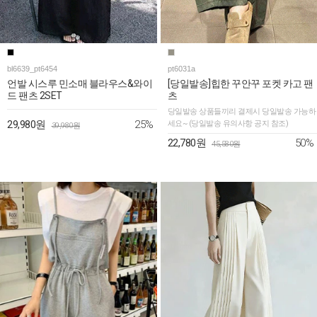
bl6639_pt6454
pt6031a
언발 시스루 민소매 블라우스&와이
[당일발송]힙한 꾸안꾸 포켓 카고 팬
드 팬츠 2SET
츠
당일발송 상품들끼리 결제시 당일발송 가능하
25%
29,980원
세요~ (당일발송 유의사항 공지 참조)
39,980원
50%
22,780원
45,580원