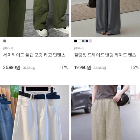
pt6501
pt6499
세미와이드 플랩 포켓 카고 면팬츠
찰랑핏 드레이프 밴딩 와이드 팬츠
10%
15%
35,880원
19,980원
39,880원
23,480원