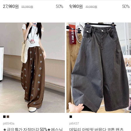
50%
50%
27,980원
9,980원
55,980원
19,980원
pt6540a
pt6437
★금요특가 자정마감 50%★에스닉
데일리 아방핏 버뮤다 코튼 팬츠