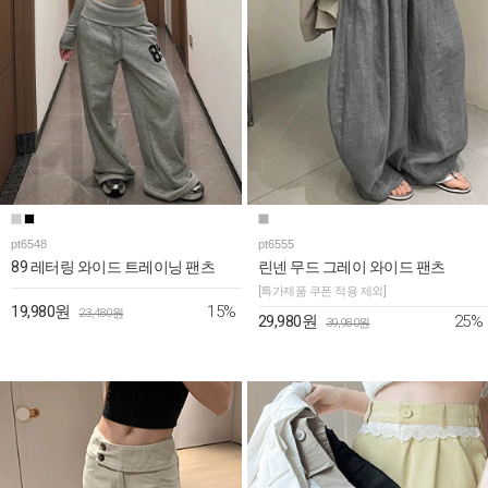
pt6548
pt6555
89 레터링 와이드 트레이닝 팬츠
린넨 무드 그레이 와이드 팬츠
[특가제품 쿠폰 적용 제외]
15%
19,980원
23,480원
25%
29,980원
39,980원