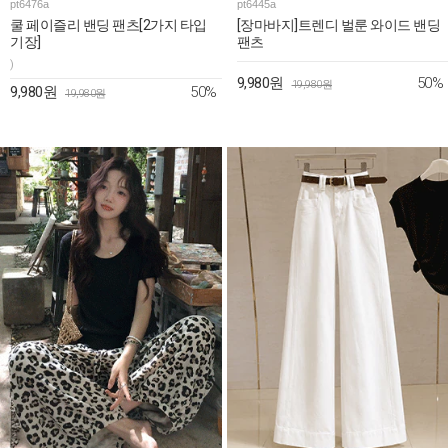
pt6476a
pt6445a
쿨 페이즐리 밴딩 팬츠[2가지 타입
[장마바지]트렌디 벌룬 와이드 밴딩
기장]
팬츠
)
50%
9,980원
19,980원
50%
9,980원
19,980원