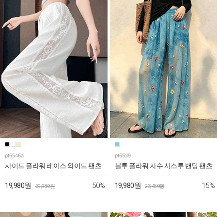
pt6546a
pt6539
사이드 플라워 레이스 와이드 팬츠
블루 플라워 자수 시스루 밴딩 팬츠
50%
15%
19,980원
19,980원
39,980원
23,480원