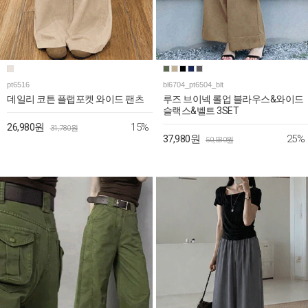
pt6516
bl6704_pt6504_blt
데일리 코튼 플랩포켓 와이드 팬츠
루즈 브이넥 롤업 블라우스&와이드
슬랙스&벨트 3SET
15%
26,980원
31,780원
25%
37,980원
50,580원