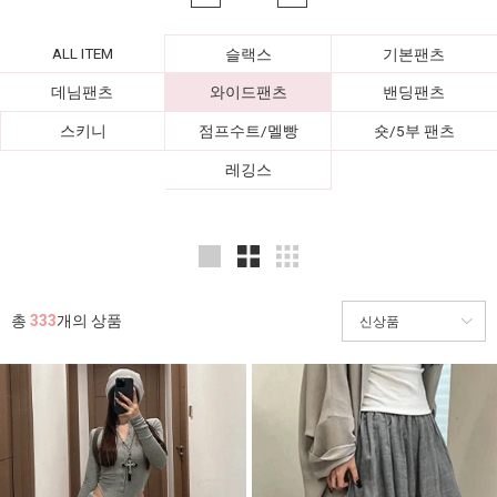
ALL ITEM
슬랙스
기본팬츠
데님팬츠
와이드팬츠
밴딩팬츠
스키니
점프수트/멜빵
숏/5부 팬츠
레깅스
총
333
개의 상품