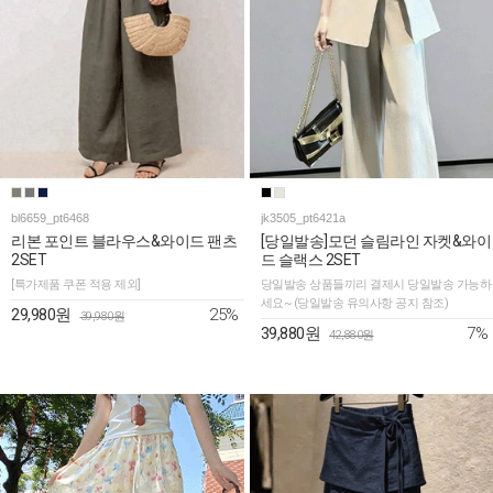
bl6659_pt6468
jk3505_pt6421a
리본 포인트 블라우스&와이드 팬츠
[당일발송]모던 슬림라인 자켓&와이
2SET
드 슬랙스 2SET
[특가제품 쿠폰 적용 제외]
당일발송 상품들끼리 결제시 당일발송 가능하
세요~ (당일발송 유의사항 공지 참조)
25%
29,980원
39,980원
7%
39,880원
42,880원