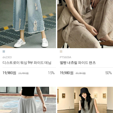
dn2303
PT5609A
디스트로이 워싱 9부 와이드 데님
멜빵 내츄럴 와이드 팬츠
15%
50%
19,980원
19,980원
23,480원
39,980원