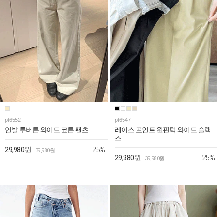
pt6552
pt6547
언발 투버튼 와이드 코튼 팬츠
레이스 포인트 원핀턱 와이드 슬랙
스
25%
29,980원
39,980원
25%
29,980원
39,980원