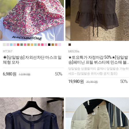
HT367
bl6539a
◈[당일발송] 자외선차단 마스크 일
★토요특가 자정마감 50%★[당일발
체형 모자
송]페미닌 프릴 뷔스티에 민소매 블
라우스
당일발송 상품들끼리 결제시 당일발송 가능하
50%
6,980원
세요~ (당일발송 유의사항 공지 참조)
13,980원
50%
19,980원
39,980원