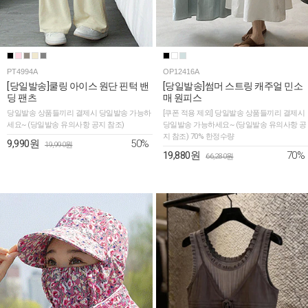
PT4994A
OP12416A
[당일발송]쿨링 아이스 원단 핀턱 밴
[당일발송]썸머 스트링 캐주얼 민소
딩 팬츠
매 원피스
당일발송 상품들끼리 결제시 당일발송 가능하
[쿠폰 적용 제외] 당일발송 상품들끼리 결제시
세요~ (당일발송 유의사항 공지 참조)
당일발송 가능하세요~ (당일발송 유의사항 공
지 참조) 70% 한정수량
50%
9,990원
19,990원
70%
19,880원
66,280원