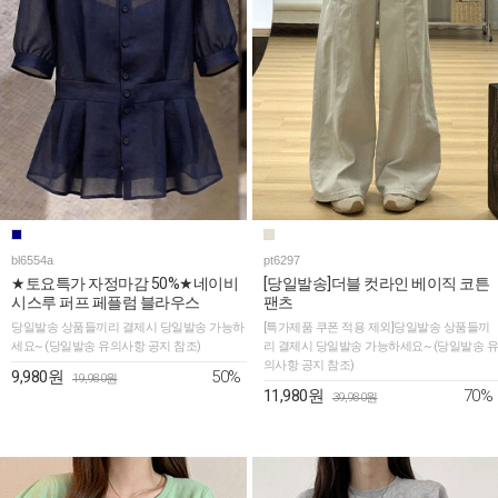
bl6554a
pt6297
★토요특가 자정마감 50%★네이비
[당일발송]더블 컷라인 베이직 코튼
시스루 퍼프 페플럼 블라우스
팬츠
당일발송 상품들끼리 결제시 당일발송 가능하
[특가제품 쿠폰 적용 제외]당일발송 상품들끼
세요~ (당일발송 유의사항 공지 참조)
리 결제시 당일발송 가능하세요~ (당일발송 유
의사항 공지 참조)
50%
9,980원
19,980원
70%
11,980원
39,980원