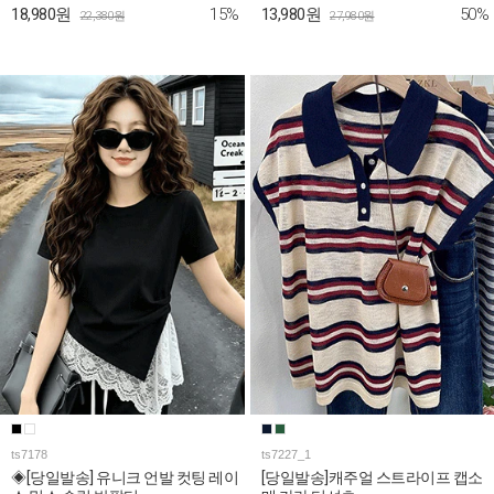
15%
50%
18,980원
13,980원
22,380원
27,980원
ts7178
ts7227_1
◈[당일발송] 유니크 언발 컷팅 레이
[당일발송]캐주얼 스트라이프 캡소