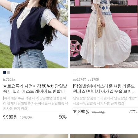
ts7102a
op12747_vs1709
★토요특가 자정마감 50%★[당일발
[당일발송]여성스러운 셔링 라운드
송]데일리 베스트 레이어드 반팔티
원피스+빈티지 아가일 수술 브이넥
베스트
[특가제품 쿠폰 적용 제외]당일발송 상품들끼
당일발송 상품들끼리 결제시 당일발송 가능하
리 결제시 당일발송 가능하세요~ (당일발송 유
세요~ (당일발송 유의사항 공지 참조)
의사항 공지 참조)
70%
19,880원
66,380원
50%
9,980원
19,980원