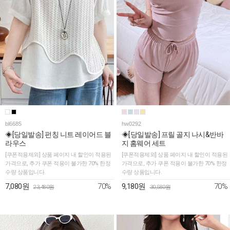
bl6685
hw0292
◈[당일발송] 펀칭 니트 레이어드 블
◈[당일발송] 프릴 골지 나시&반바
라우스
지 홈웨어 세트
[쿠폰적용제외] 상품 페이지 내 할인이 적용된
[쿠폰적용제외] 상품 페이지 내 할인이 적용된
가격으로, 추가 쿠폰 적용이 불가한 70% 한정
가격으로, 추가 쿠폰 적용이 불가한 70% 한정
수량 상품입니다.
수량 상품입니다.
70%
70%
7,080원
9,180원
23,480원
30,580원