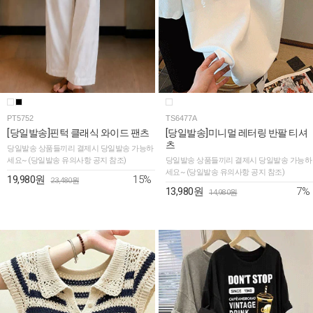
PT5752
TS6477A
[당일발송]핀턱 클래식 와이드 팬츠
[당일발송]미니멀 레터링 반팔 티셔
츠
당일발송 상품들끼리 결제시 당일발송 가능하
세요~ (당일발송 유의사항 공지 참조)
당일발송 상품들끼리 결제시 당일발송 가능하
세요~ (당일발송 유의사항 공지 참조)
15%
19,980원
23,480원
7%
13,980원
14,980원