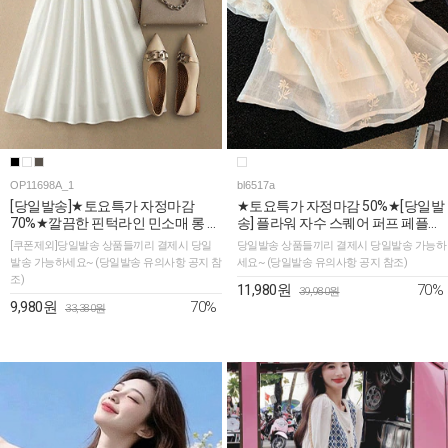
OP11698A_1
bl6517a
[당일발송]★토요특가 자정마감
★토요특가 자정마감 50%★[당일발
70%★깔끔한 핀턱라인 민소매 롱 원
송] 플라워 자수 스퀘어 퍼프 페플럼
피스
블라우스
[쿠폰제외]당일발송 상품들끼리 결제시 당일
당일발송 상품들끼리 결제시 당일발송 가능하
발송 가능하세요~ (당일발송 유의사항 공지 참
세요~ (당일발송 유의사항 공지 참조)
조)
70%
11,980원
39,980원
70%
9,980원
33,380원