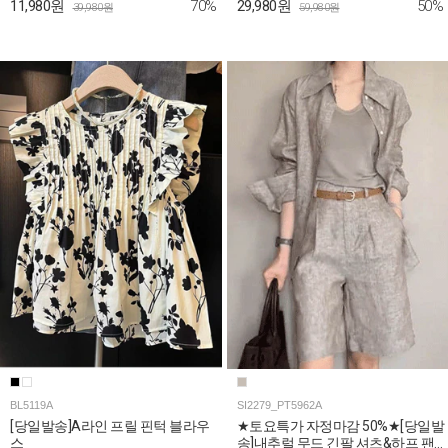
70%
50%
11,980원
29,980원
39,980원
59,980원
BL5119A
SI2279_PT5962A
[당일발송]A라인 프릴 핀턱 블라우
★토요특가 자정마감 50%★[당일발
스
송]내추럴 무드 긴팔 셔츠&하프 팬츠