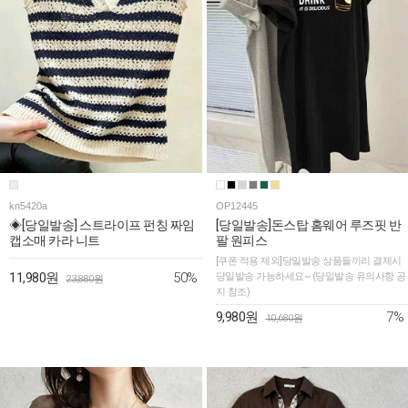
kn5420a
OP12445
◈[당일발송] 스트라이프 펀칭 짜임
[당일발송]돈스탑 홈웨어 루즈핏 반
캡소매 카라 니트
팔 원피스
[쿠폰 적용 제외]당일발송 상품들끼리 결제시
50%
11,980원
당일발송 가능하세요~ (당일발송 유의사항 공
23,880원
지 참조)
7%
9,980원
10,680원