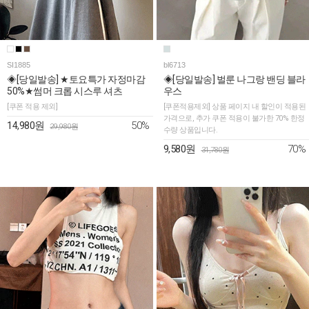
SI1885
bl6713
◈[당일발송] ★토요특가 자정마감
◈[당일발송] 벌룬 나그랑 밴딩 블라
50%★썸머 크롭 시스루 셔츠
우스
[쿠폰 적용 제외]
[쿠폰적용제외] 상품 페이지 내 할인이 적용된
가격으로, 추가 쿠폰 적용이 불가한 70% 한정
50%
14,980원
29,980원
수량 상품입니다.
70%
9,580원
31,780원