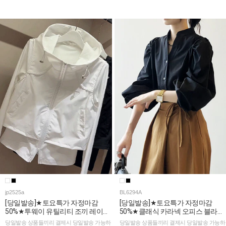
jp2525a
BL6294A
[당일발송]★토요특가 자정마감
[당일발송]★토요특가 자정마감
50%★투웨이 유틸리티 조끼 레이어
50%★클래식 카라넥 오피스 블라우
드 후드 점퍼 [소매부분 시스루 소재]
스
당일발송 상품들끼리 결제시 당일발송 가능하
당일발송 상품들끼리 결제시 당일발송 가능하