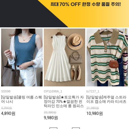
SS598
OP11698A_1
ts7227_1
[당일발송]쿨링 여름 스퀘
[당일발송]★토요특가 자
[당일발송]캐주얼 스트라
어 나시
정마감 70%★깔끔한 핀
이프 캡소매 카라 티셔츠
턱라인 민소매 롱 원피스
5,390원
21,980원
33,380원
4,890원
10,980원
9,980원