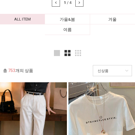
1
/
4
ALL ITEM
가을&봄
겨울
여름
총
753
개의 상품