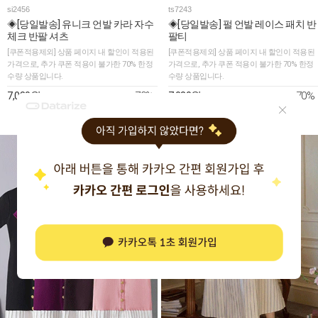
si2456
ts7243
◈[당일발송] 유니크 언발 카라 자수
◈[당일발송] 펄 언발 레이스 패치 반
체크 반팔 셔츠
팔티
[쿠폰적용제외] 상품 페이지 내 할인이 적용된
[쿠폰적용제외] 상품 페이지 내 할인이 적용된
가격으로, 추가 쿠폰 적용이 불가한 70% 한정
가격으로, 추가 쿠폰 적용이 불가한 70% 한정
수량 상품입니다.
수량 상품입니다.
70%
70%
7,080원
7,080원
23,580원
23,480원