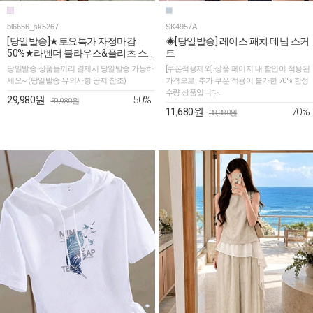
bl6656_sk5267
SK4957A
[당일발송]★토요특가 자정마감
◈[당일발송] 레이스 패치 데님 스커
50%★라벤더 블라우스&플리츠 스
트
커트 2SET
당일발송 상품들끼리 결제시 당일발송 가능하
[쿠폰적용제외] 상품 페이지 내 할인이 적용된
세요~ (당일발송 유의사항 공지 참조)
가격으로, 추가 쿠폰 적용이 불가한 70% 한정
수량 상품입니다.
50%
29,980원
59,980원
70%
11,680원
38,880원