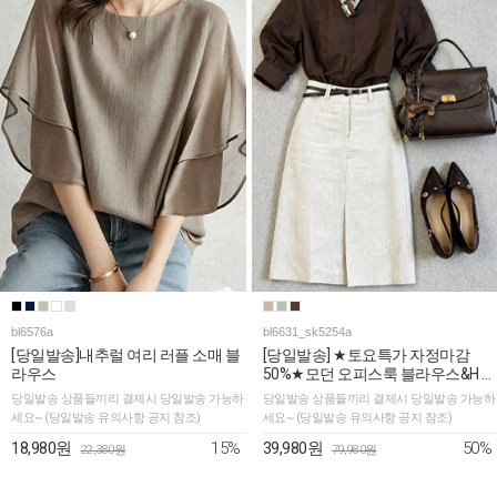
bl6576a
bl6631_sk5254a
[당일발송]내추럴 여리 러플 소매 블
[당일발송] ★토요특가 자정마감
라우스
50%★모던 오피스룩 블라우스&H 스
커트 4SET [스카프&벨트포함]
당일발송 상품들끼리 결제시 당일발송 가능하
당일발송 상품들끼리 결제시 당일발송 가능하
세요~ (당일발송 유의사항 공지 참조)
세요~ (당일발송 유의사항 공지 참조)
15%
50%
18,980원
39,980원
22,380원
79,980원