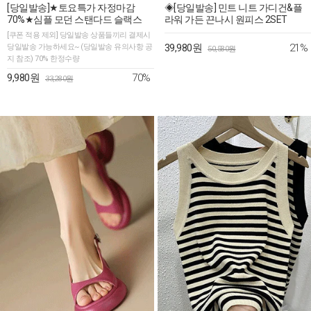
[당일발송]★토요특가 자정마감
◈[당일발송] 민트 니트 가디건&플
70%★심플 모던 스탠다드 슬랙스
라워 가든 끈나시 원피스 2SET
[쿠폰 적용 제외] 당일발송 상품들끼리 결제시
21%
당일발송 가능하세요~ (당일발송 유의사항 공
39,980원
50,580원
지 참조) 70% 한정수량
70%
9,980원
33,280원