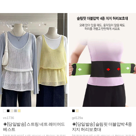
vs1736
gd129a
◈[당일발송] 스트링 네트 레이어드
◈[당일발송] 슬림핏 더블압박 4중
베스트
지지 허리보호대