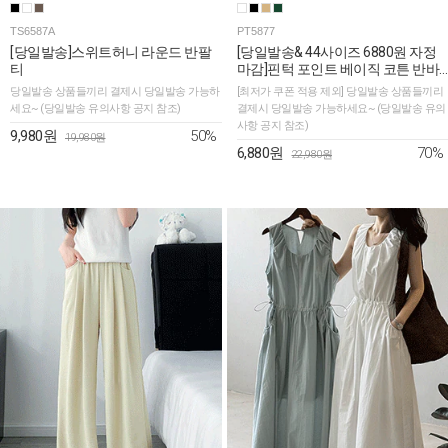
TS6587A
PT5877
[당일발송]스위트허니 라운드 반팔
[당일발송& 44사이즈 6880원 자정
티
마감]핀턱 포인트 베이직 코튼 반바
지
당일발송 상품들끼리 결제시 당일발송 가능하
[최저가 쿠폰 적용 제외] 당일발송 상품들끼리
세요~ (당일발송 유의사항 공지 참조)
결제시 당일발송 가능하세요~ (당일발송 유의
사항 공지 참조)
50%
9,980원
19,980원
70%
6,880원
22,980원