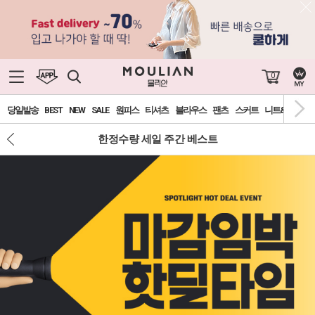
0
당일발송
BEST
NEW
SALE
원피스
티셔츠
블라우스
팬츠
스커트
니트&가디건
한정수량 세일 주간 베스트