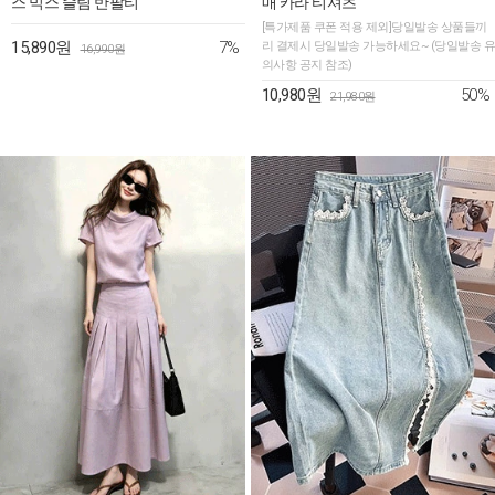
스 믹스 슬림 반팔티
매 카라 티셔츠
[특가제품 쿠폰 적용 제외]당일발송 상품들끼
7%
15,890원
리 결제시 당일발송 가능하세요~ (당일발송 유
16,990원
의사항 공지 참조)
50%
10,980원
21,980원