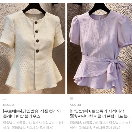
bl6562a
bl6531a
[무료배송&당일발송] 심플 컷라인
[당일발송]★토요특가 자정마감
플레어 반팔 블라우스
50%★단아한 퍼플 리본랩 퍼프 블라
우스
당일발송 상품들끼리 결제시 당일발송 가능하
당일발송 상품들끼리 결제시 당일발송 가능하
세요~ (당일발송 유의사항 공지 참조)
세요~ (당일발송 유의사항 공지 참조)