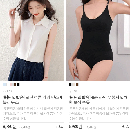
vs1735
gd131
◈[당일발송] 모던 여름 카라 민소매
◈[당일발송] 슬림라인 무봉제 일체
블라우스
형 보정 속옷
[쿠폰적용제외] 상품 페이지 내 할인이 적용된
[쿠폰적용제외] 상품 페이지 내 할인이 적용된
가격으로, 추가 쿠폰 적용이 불가한 70% 한정
가격으로, 추가 쿠폰 적용이 불가한 70% 한정
수량 상품입니다.
수량 상품입니다.
70%
70%
8,780원
5,980원
29,380원
19,980원