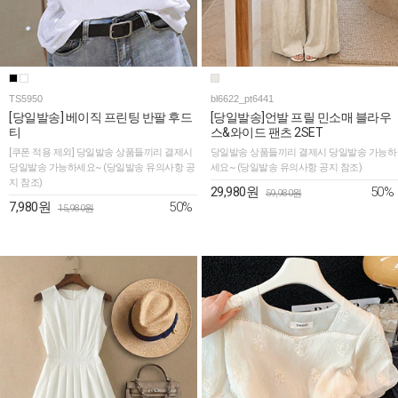
TS5950
bl6622_pt6441
[당일발송] 베이직 프린팅 반팔 후드
[당일발송]언발 프릴 민소매 블라우
티
스&와이드 팬츠 2SET
[쿠폰 적용 제외] 당일발송 상품들끼리 결제시
당일발송 상품들끼리 결제시 당일발송 가능하
당일발송 가능하세요~ (당일발송 유의사항 공
세요~ (당일발송 유의사항 공지 참조)
지 참조)
50%
29,980원
59,980원
50%
7,980원
15,980원