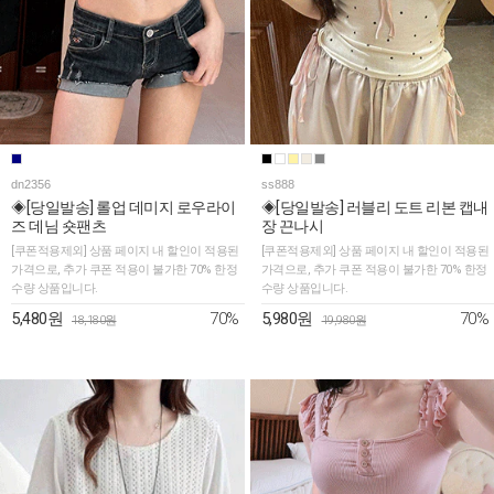
dn2356
ss888
◈[당일발송] 롤업 데미지 로우라이
◈[당일발송] 러블리 도트 리본 캡내
즈 데님 숏팬츠
장 끈나시
[쿠폰적용제외] 상품 페이지 내 할인이 적용된
[쿠폰적용제외] 상품 페이지 내 할인이 적용된
가격으로, 추가 쿠폰 적용이 불가한 70% 한정
가격으로, 추가 쿠폰 적용이 불가한 70% 한정
수량 상품입니다.
수량 상품입니다.
70%
70%
5,480원
5,980원
18,180원
19,980원