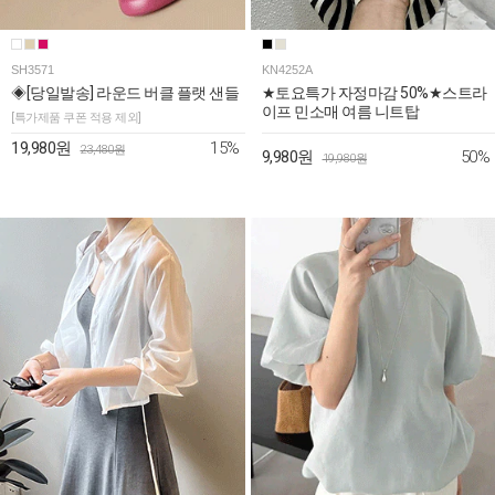
SH3571
KN4252A
◈[당일발송] 라운드 버클 플랫 샌들
★토요특가 자정마감 50%★스트라
이프 민소매 여름 니트탑
[특가제품 쿠폰 적용 제외]
15%
19,980원
23,480원
50%
9,980원
19,980원