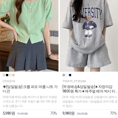
CD3227A
TS5479_PT4518A
◈[당일발송] 크롭 퍼프 여름 니트 가
[무료배송&당일발송]★자정마감
디건
9800원 특가★캐주얼 베어 박시 티
셔츠+숏팬츠 2SET
[쿠폰적용제외] 상품 페이지 내 할인이 적용된
[쿠폰 적용 제외] 당일발송 상품들끼리 결제시
가격으로, 추가 쿠폰 적용이 불가한 70% 한정
당일발송 가능하세요~ (당일발송 유의사항 공
수량 상품입니다.
지 참조)
70%
70%
5,980원
9,980원
19,980원
33,280원