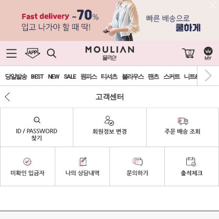
0
당일발송
BEST
NEW
SALE
원피스
티셔츠
블라우스
팬츠
스커트
니트&가디건
고객센터