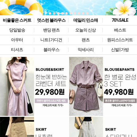
비율좋은 스커트
멋스런 블라우스
데일리 민소매
70%SALE
당일발송
밴딩 팬츠
오늘의 신상
베스트
아우터
니트 | 가디건
팬츠
원피스 | 스커트
티셔츠
블라우스
악세사리
신발 | 가방