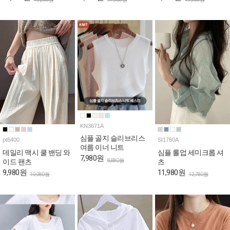
KN3671A
심플 골지 슬리브리스
pt6400
SI1760A
여름 이너 니트
데일리 맥시 쿨 밴딩 와
심플 롤업 세미크롭 셔
7,980원
8,880원
이드 팬츠
츠
9,980원
11,980원
19,980원
12,780원