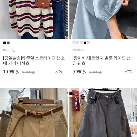
ts7227_1
pt6445a
[당일발송]캐주얼 스트라이프 캡소
[장마바지]트렌디 벌룬 와이드 밴
매 카라 티셔츠
딩 팬츠
50%
50%
10,980원
9,980원
21,980원
19,980원