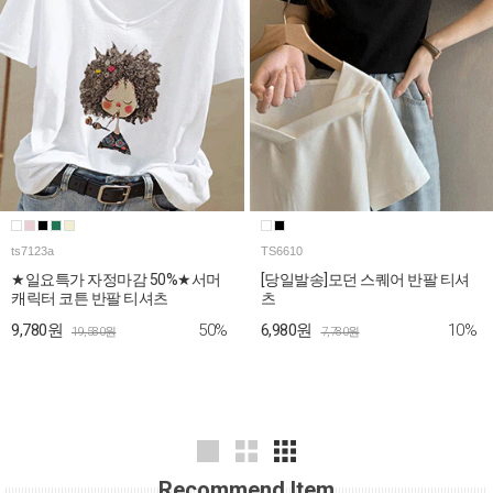
ts7123a
TS6610
★일요특가 자정마감 50%★서머
[당일발송]모던 스퀘어 반팔 티셔
캐릭터 코튼 반팔 티셔츠
츠
50%
10%
9,780원
6,980원
19,580원
7,780원
Recommend Item