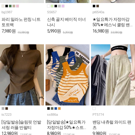
bg1987
SS657
pt6540a
파리 밀라노 펀칭 니트
신축 골지 베이직 이너
★일요특가 자정마감
토트백
나시
50%★에스닉 쿨링 밴
딩 와이드 팬츠
7,980원
5,990원
16,980원
15,980원
6,390원
33,980원
ts7223
ss886a
PT5774
[당일발송]슬림핏 언발
[당일발송]★일요특가
밴딩 내츄럴 와이드 팬
셔링 러플 반팔티
자정마감 50%★스트라
츠
이프 쫀쫀 골지 나시
12,980원
8,980원
9,980원
13,880원
17,980원
19,980원