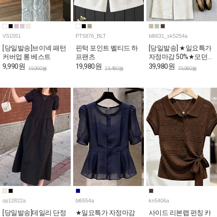
VS1551
PT5876_BLT
bl6631_sk5254a
[당일발송]브이넥 패턴
핀턱 포인트 벨티드 하
[당일발송] ★일요특가
커버업 롱 베스트
프팬츠
자정마감 50%★모던
오피스룩 블라우스&H
9,990원
19,980원
39,980원
19,990원
23,480원
79,980원
스커트 4SET [스카프&
벨트포함]
op12822a
bl6554a
kn5406a
[당일발송]데일리 단정
★일요특가 자정마감
사이드 리본랩 펀칭 카