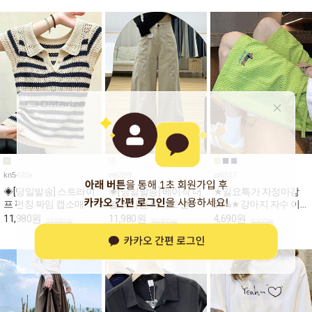
kn5420a
pt6399
pt6517
◈[당일발송] 스트라이
◈[당일발송] 베이직 더
★일요특가 자정마감
프 펀칭 짜임 캡소매 카
블 컷라인 와이드 면바
50%★강아지 자수 이
라 니트
지
지 밴딩 반바지
11,980원
11,980원
4,690원
23,880원
39,980원
9,390원