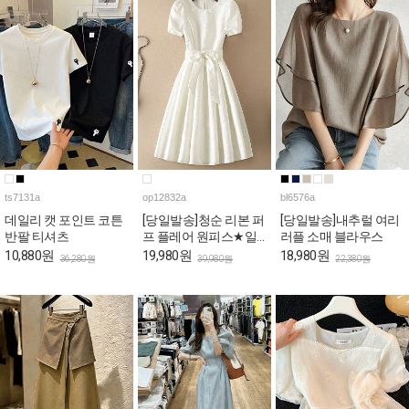
ts7131a
op12832a
bl6576a
데일리 캣 포인트 코튼
[당일발송]청순 리본 퍼
[당일발송]내추럴 여리
반팔 티셔츠
프 플레어 원피스★일
러플 소매 블라우스
요특가 자정마감
10,880원
19,980원
18,980원
36,280원
39,980원
22,380원
50%★