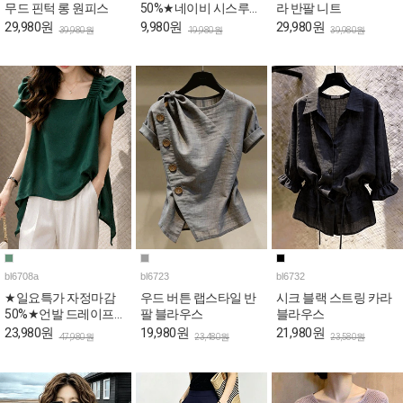
무드 핀턱 롱 원피스
50%★네이비 시스루
라 반팔 니트
퍼프 페플럼 블라우스
29,980원
9,980원
29,980원
39,980원
19,980원
39,980원
bl6708a
bl6723
bl6732
★일요특가 자정마감
우드 버튼 랩스타일 반
시크 블랙 스트링 카라
50%★언발 드레이프
팔 블라우스
블라우스
퍼프 스퀘어 블라우스
23,980원
19,980원
21,980원
47,980원
23,480원
23,580원