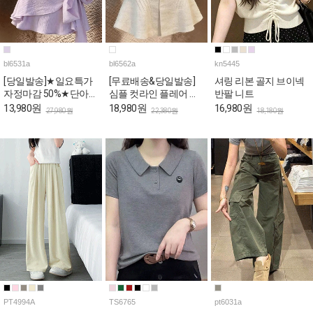
bl6531a
bl6562a
kn5445
[당일발송]★일요특가
[무료배송&당일발송]
셔링 리본 골지 브이넥
자정마감 50%★단아한
심플 컷라인 플레어 반
반팔 니트
퍼플 리본랩 퍼프 블라
팔 블라우스
13,980원
18,980원
16,980원
27,980원
22,380원
18,180원
우스
PT4994A
TS6765
pt6031a