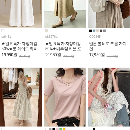
pt6451
sk5276a
CD2845
★일요특가 자정마감
★일요특가 자정마감
벌룬 볼레로 크롭 가디
50%★롱 와이드 화이
50%★내추럴 리본 포
건
트 코튼 팬츠
인트 A라인 데일리 스
19,980원
29,980원
17,980원
39,980원
59,980원
21,180원
커트