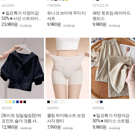
op12904
TS6058A
OP12217A
★일요특가 자정마감
유니크 브이넥 무지 티
패턴 뒷트임 레이어드
50%★사선 스트라이프
셔츠
원피스
스퀘어 나시 원피스
25,980원
9,980원
9,980원
51,980원
10,680원
19,980원
SI2252
upt465a
pt6550a
[화이트 당일발송]핀턱
쿨링 하이웨스트 보정
★일요특가 자정마감
포인트 숄더 크롭 셔츠
사각 팬티
50%★레이스 스트랩
[상황에따라 변신!셔츠
내추럴 밴딩 팬츠
12,980원
7,990원
9,980원
13,880원
8,890원
19,980원
+재킷=셔켓]