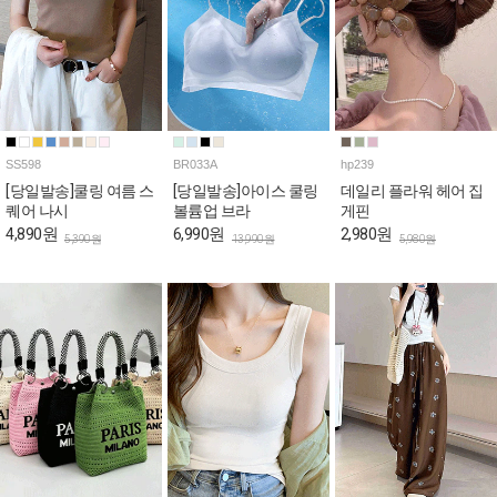
SS598
BR033A
hp239
[당일발송]쿨링 여름 스
[당일발송]아이스 쿨링
데일리 플라워 헤어 집
퀘어 나시
볼륨업 브라
게핀
4,890원
6,990원
2,980원
5,390원
13,990원
5,980원