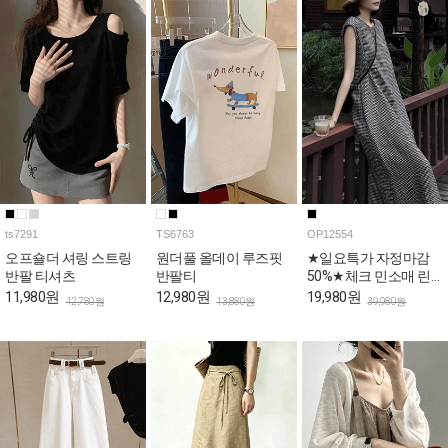
ts7291
TS6763
OP12554
오프숄더 셔링 스트링
원더풀 올데이 루즈핏
★일요특가 자정마감
반팔 티셔츠
반팔티
50%★체크 민소매 린
넨 롱 원피스
11,980원
12,980원
19,980원
12,780원
13,880원
39,980원