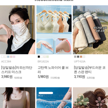
ACC384
BR1822A
UPT410A
[당일발송]자외선차단
고탄력 노와이어 쿨 브
[당일발송]부드러운 코
스카프 마스크
라
튼 스판 팬티
3,980원
5,980원
3,190원
4,680원
11,980원
3,390원