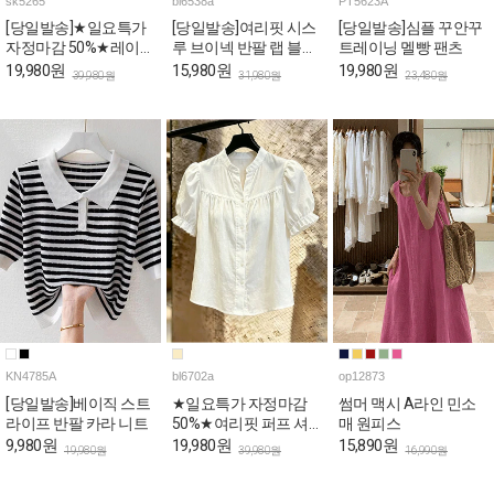
sk5265
bl6538a
PT5623A
[당일발송]★일요특가
[당일발송]여리핏 시스
[당일발송]심플 꾸안꾸
자정마감 50%★레이스
루 브이넥 반팔 랩 블라
트레이닝 멜빵 팬츠
사이드 슬릿 A라인 스
우스
19,980원
15,980원
19,980원
39,980원
31,980원
23,480원
커트
KN4785A
bl6702a
op12873
[당일발송]베이직 스트
★일요특가 자정마감
썸머 맥시 A라인 민소
라이프 반팔 카라 니트
50%★여리핏 퍼프 셔
매 원피스
링 반소매 블라우스
9,980원
19,980원
15,890원
19,980원
39,980원
16,990원