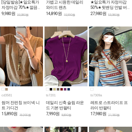
[당일발송]★일요특가
가볍고 시원한 데일리
★일요특가 자정마감
자정마감 70%★깔끔한
와이드 팬츠
50%★뒷밴딩 언발 버
핀턱라인 민소매 롱 원
튼 와이드 코튼 팬츠
9,980원
14,890원
27,980원
33,380원
15,990원
55,980원
피스
cd3581
ts7201
ts7309a
썸머 잔펀칭 브이넥 니
데일리 신축 슬림 라운
레트로 스트라이프 프
트 가디건
드 기본 반팔티
라이 반팔티
15,890원
7,990원
17,980원
16,990원
8,890원
21,180원