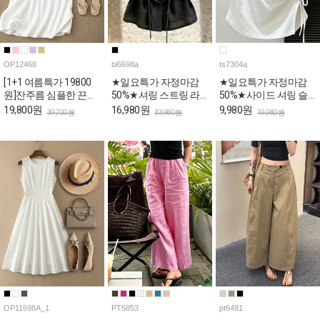
OP12468
bl6698a
ts7304a
[1+1 여름특가 19800
★일요특가 자정마감
★일요특가 자정마감
원]잔주름 심플한 끈나
50%★셔링 스트링 라
50%★사이드 셔링 슬
시 롱 원피스
운드 여름 블라우스
림핏 반팔 티셔츠
19,800원
16,980원
9,980원
39,700원
33,980원
19,980원
OP11698A_1
PT5853
pt6481