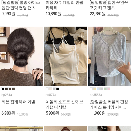
[당일발송]쿨링 아이스
야옹 자수 데일리 반팔
[당일발송]힙한 꾸안꾸
원단 핀턱 밴딩 팬츠
카라티
포켓 카고 팬츠
9,990원
10,890원
22,780원
19,990원
12,790원
45,580원
hp231a
ss877a
cd3557a
리본 집게 헤어 가발
데일리 소프트 신축 브
[당일발송]러블리 펀칭
라캡 나시탑
레이스 트리밍 서머 가
디건
6,980원
5,980원
11,980원
13,980원
6,680원
23,980원