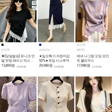
ts7178
sk5312a
bl6722
◈[당일발송] 유니크 언
★일요특가 자정마감
메쉬 나그랑 꼬임 포인
발 컷팅 레이스 믹스 슬
50%★트임 시스루 H라
트 블라우스
림 반팔티
인 페미닌 스커트
15,890원
29,980원
17,980원
16,990원
59,980원
21,180원