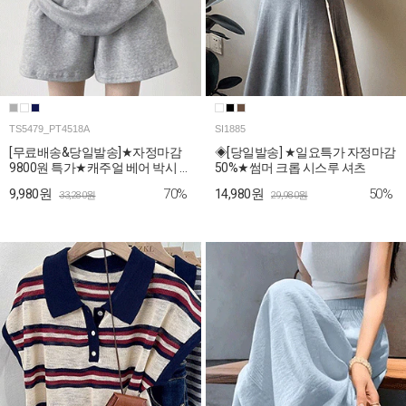
TS5479_PT4518A
SI1885
[무료배송&당일발송]★자정마감
◈[당일발송] ★일요특가 자정마감
9800원 특가★캐주얼 베어 박시 티
50%★썸머 크롭 시스루 셔츠
셔츠+숏팬츠 2SET
70%
50%
9,980원
14,980원
33,280원
29,980원