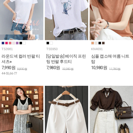
TS3981
TS5950
KN4691
라운드넥 컬러 반팔 티
[당일발송] 베이직 프린
심플 캡소매 여름 니트
셔츠※
팅 반팔 후드티
탑
7,990원
7,980원
10,980원
8,890원
15,980원
11,780원
44-55,66-77