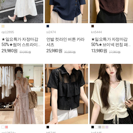
op12895
si2474
kn5444
★일요특가 자정마감
언발 컷라인 버튼 카라
★일요특가 자정마감
50%★썸머 스트라이프
셔츠
50%★브이넥 펀칭 패
민소매 원피스
턴 캡소매 니트탑
29,980원
25,980원
13,980원
59,980원
30,580원
27,980원