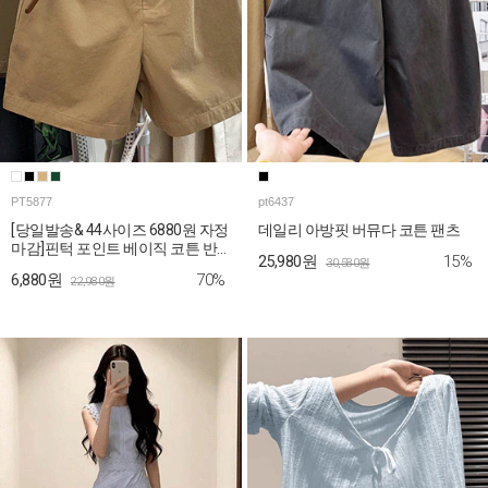
PT5877
pt6437
[당일발송& 44사이즈 6880원 자정
데일리 아방핏 버뮤다 코튼 팬츠
마감]핀턱 포인트 베이직 코튼 반
15%
25,980원
30,580원
바지
70%
6,880원
22,980원