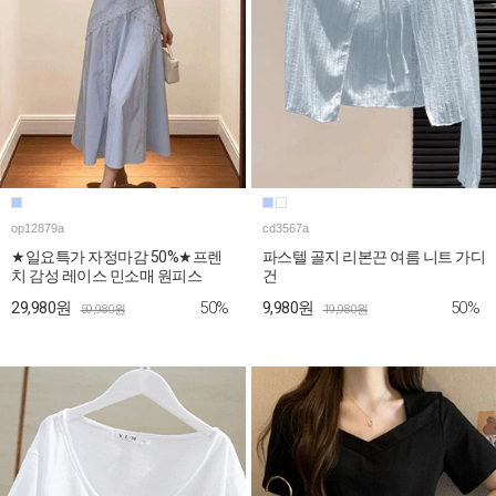
op12879a
cd3567a
★일요특가 자정마감 50%★프렌
파스텔 골지 리본끈 여름 니트 가디
치 감성 레이스 민소매 원피스
건
50%
50%
29,980원
9,980원
59,980원
19,980원