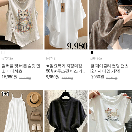
ts7342a
bl6742
pt6476a
컬러풀 캣 버튼 슬릿 민
★일요특가 자정마감
쿨 페이즐리 밴딩 팬츠
소매 티셔츠
50%★루즈핏 비즈 카
[2가지 타입 기장]
라넥 반팔 블라우스
15,980원
9,980원
9,980원
31,980원
19,980원
19,980원