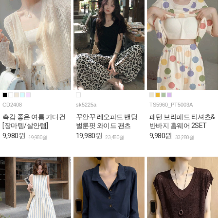
CD2408
sk5225a
TS5960_PT5003A
촉감 좋은 여름 가디건
꾸안꾸 레오파드 밴딩
패턴 브라패드 티셔츠&
[장마템/살안템]
벌룬핏 와이드 팬츠
반바지 홈웨어 2SET
9,980원
19,980원
9,980원
19,980원
23,480원
33,280원