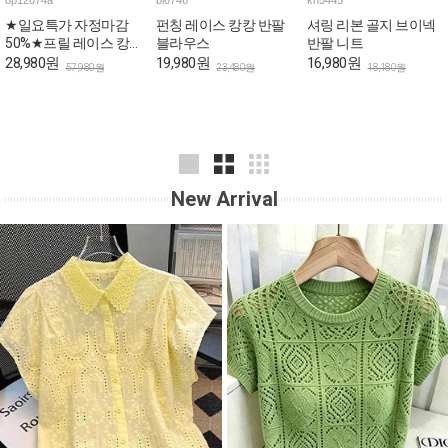
op12874a
bl6746
kn5445
★일요특가 자정마감
펀칭 레이스 캉캉 반팔
셔링 리본 골지 브이넥
50%★프릴 레이스 캉
블라우스
반팔 니트
캉 로맨틱 민소매 원피
28,980원
19,980원
16,980원
57,980원
23,480원
18,180원
스
New Arrival