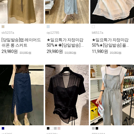
sk5237a
op12785
bl6517a
[당일발송]랩 레이어드
★일요특가 자정마감
★일요특가 자정마감
쉬폰 롱 스커트
50%★◈[당일발송] 스
50%★[당일발송] 플라
퀘어넥 스카이 퍼프 롱
워 자수 스퀘어 퍼프 페
29,980원
29,980원
11,980원
59,980원
59,980원
39,980원
원피스
플럼 블라우스