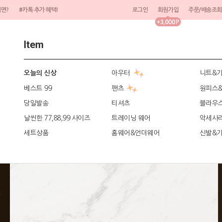
려면?
#카톡 추가 혜택!
로그인
회원가입
주문/배송조회
Item
아우터
니트&
오늘의 신상
베스트 99
팬츠
원피스
당일발송
티셔츠
블라우
날씬한 77,88,99 사이즈
트레이닝 웨어
악세사
세트상품
홈웨어&언더웨어
신발&