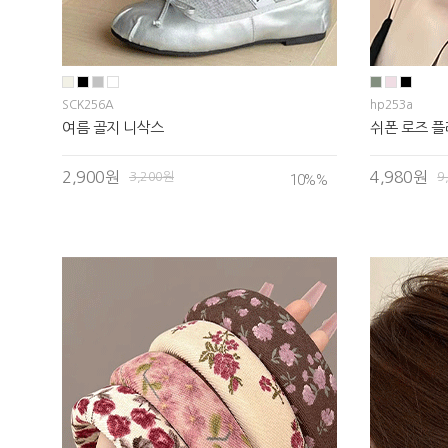
SCK256A
hp253a
여름 골지 니삭스
쉬폰 로즈 플
2,900원
4,980원
3,200원
9
10%
%