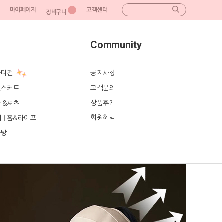
마이페이지
고객센터
장바구니
Community
가디건
공지사항
고객문의
&스커트
상품후기
스&셔츠
회원혜택
리
홈&라이프
|
가방