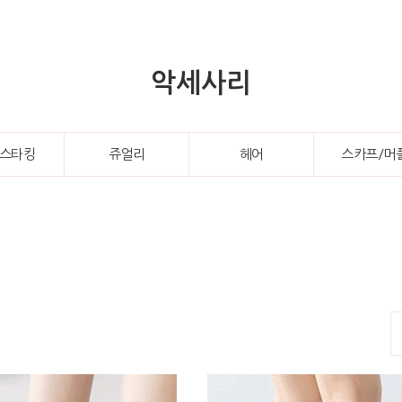
악세사리
/스타킹
쥬얼리
헤어
스카프/머