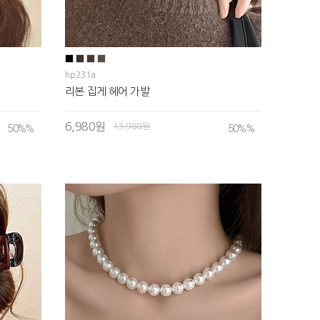
hp231a
리본 집게 헤어 가발
6,980원
13,980원
50%
%
50%
%