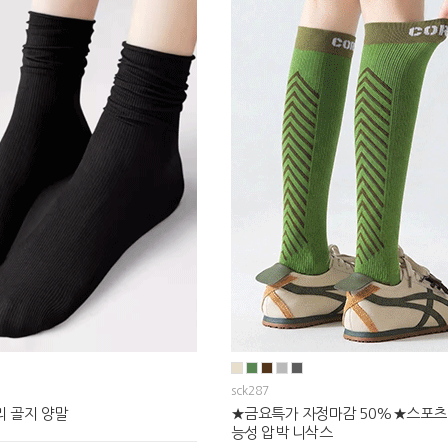
sck287
리 골지 양말
★금요특가 자정마감 50%★스포츠
능성 압박 니삭스