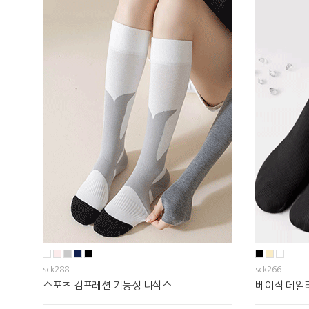
sck288
sck266
스포츠 컴프레션 기능성 니삭스
베이직 데일