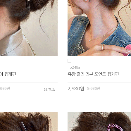
hp249a
어 집게핀
유광 컬러 리본 포인트 집게핀
2,980원
,980원
5,980원
50%
%