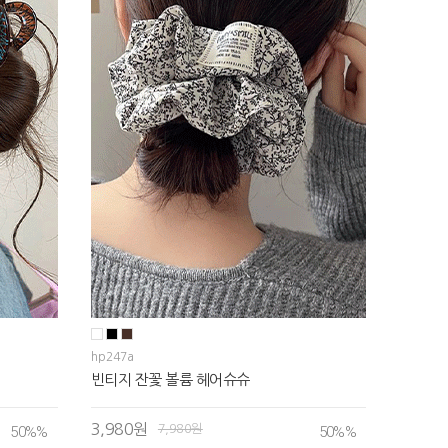
hp247a
빈티지 잔꽃 볼륨 헤어슈슈
3,980원
7,980원
50%
%
50%
%