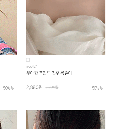
acc421
우아한 포인트 진주 목걸이
2,880원
5,780원
50%
%
50%
%