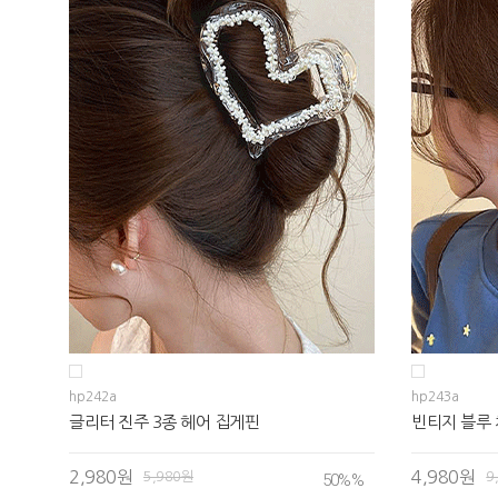
hp242a
hp243a
글리터 진주 3종 헤어 집게핀
빈티지 블루
2,980원
4,980원
5,980원
9
50%
%