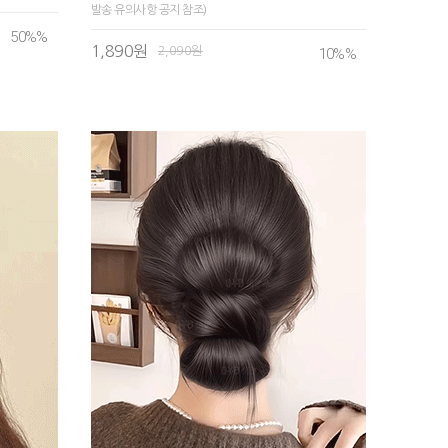
발송 유의사항 공지 참조)
50%
%
1,890원
2,090원
10%
%