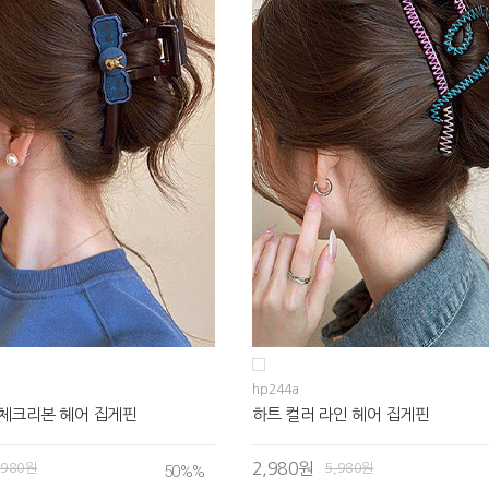
hp244a
 체크리본 헤어 집게핀
하트 컬러 라인 헤어 집게핀
2,980원
,980원
5,980원
50%
%