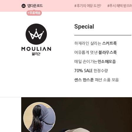
앱다운로드
#후기의 여왕 도전?
#푸시 혜택 받으
Special
하체라인 살리는
스커트룩
여유롭게 멋낸
블라우스룩
매일 손이가는
민소매모음
한정수량
70% SALE
패션 소품 모음
센스 한스푼