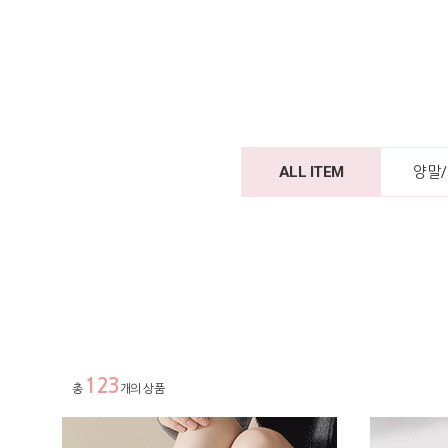
ALL ITEM
양말
123
총
개의 상품