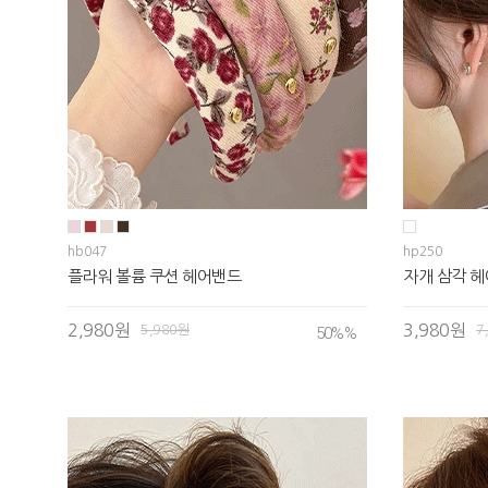
hb047
hp250
플라워 볼륨 쿠션 헤어밴드
자개 삼각 헤
2,980원
3,980원
5,980원
7
50%
%