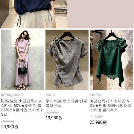
bl6656_sk5267
bl6723
bl6708a
[당일발송]★금요특가 자
우드 버튼 랩스타일 반팔
★금요특가 자정마감 5
정마감 50%★라벤더 블
블라우스
0%★언발 드레이프 퍼프
라우스&플리츠 스커트 2
스퀘어 블라우스
23,480원
SET
47,980원
19,980원
59,980원
23,980원
29,980원