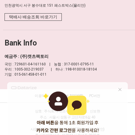
인천광역시 서구 봉수대로 151 패스트박스(뮬리안)
택배사 배송조회 바로가기
Bank Info
예금주 : (주)캣츠팩토리
국민 : 729601-04-161160 | 농협 : 317-0001-0795-11
우리 : 1005-302-219037 | 하나 : 198-910018-18104
기업 : 015-061458-01-011
이용약관
개인정보 처리방침
PC버전
상호 : 주식회사 캣츠팩토리
대표 : 신보현
주소 : 서울시 성동구 고산자로6길 40
TEL : 1688-8177
FAX : 02-457-2330
사업자등록번호 : 204-86-16277
(사업자정보확인)