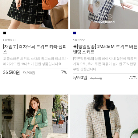
OP8839
SK2222
[재입고] 격자무늬 트위드 카라 원피
◈[당일발송] #Made M. 트위드 버튼
스
밴딩 스커트
고급스러운 트위드 소재의 원피스와 티셔츠가
[쿠폰적용제외] 상품 페이지 내 할인이 적용된
레이어드 된 코디하기 편한 상품입니다:0
가격으로, 추가 쿠폰 적용이 불가한 70% 한정
수량 상품입니다.
7%
36,590원
39,290원
70%
5,990원
19,990원