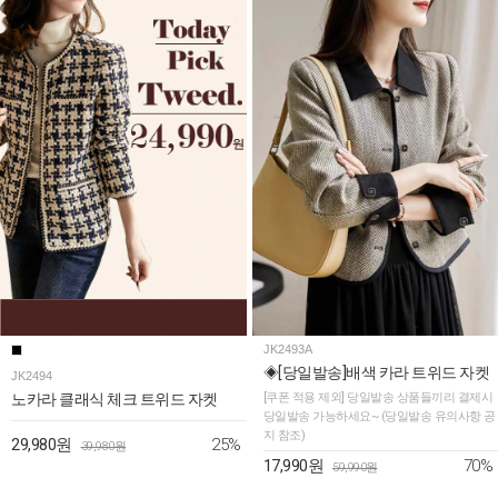
JK2493A
◈[당일발송]배색 카라 트위드 자켓
JK2494
노카라 클래식 체크 트위드 자켓
[쿠폰 적용 제외] 당일발송 상품들끼리 결제시
당일발송 가능하세요~ (당일발송 유의사항 공
지 참조)
25%
29,980원
39,980원
70%
17,990원
59,990원