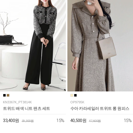
KN3367K_PT3814K
OP9795K
트위드 배색 니트 팬츠 세트
수아 카라세일러 트위트 롱 원피스
15%
15%
33,400원
40,500원
39,300원
47,600원