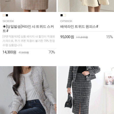
SK3835K
OP9993K
◈[당일발송] H라인 샤 트위드 스커
배색라인 트위드 원피스#
트#
15%
[쿠폰적용제외] 상품 페이지 내 할인이 적용된
95,000원
111,800원
가격으로, 추가 쿠폰 적용이 불가한 70% 한정
수량 상품입니다.
70%
14,300원
47,600원