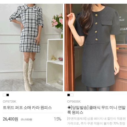
OP9739K
OP9606K
트위드 퍼프 소매 카라 원피스
◈[당일발송] 클래식 무드 미니 연말
룩 원피스
15%
26,400원
[쿠폰적용제외] 상품 페이지 내 할인이 적용된
31,100원
가격으로, 추가 쿠폰 적용이 불가한 70% 한정