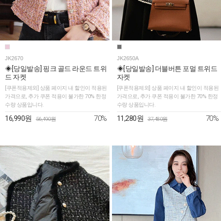
JK2670
JK2650A
◈[당일발송] 핑크 골드 라운드 트위
◈[당일발송] 더블버튼 포멀 트위드
드 자켓
자켓
[쿠폰적용제외] 상품 페이지 내 할인이 적용된
[쿠폰적용제외] 상품 페이지 내 할인이 적용된
가격으로, 추가 쿠폰 적용이 불가한 70% 한정
가격으로, 추가 쿠폰 적용이 불가한 70% 한정
수량 상품입니다.
수량 상품입니다.
70%
70%
16,990원
11,280원
56,490원
37,480원