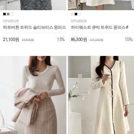
OP10012K
OP10003K
하트버튼 트위드 슬리브리스 원피스
하이웨스트 큐빅 트위드 원피스#
15%
15%
21,100원
86,300원
24,800원
101,500원