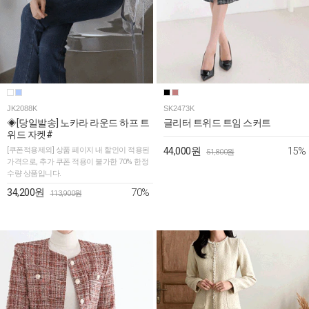
JK2088K
SK2473K
◈[당일발송] 노카라 라운드 하프 트
글리터 트위드 트임 스커트
위드 자켓#
15%
[쿠폰적용제외] 상품 페이지 내 할인이 적용된
44,000원
51,800원
가격으로, 추가 쿠폰 적용이 불가한 70% 한정
수량 상품입니다.
70%
34,200원
113,900원