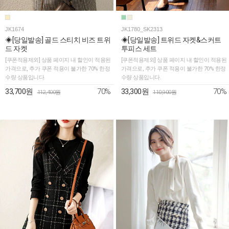
JK1674
JK1780_SK2313
◈[당일발송] 골드 스티치 비즈 트위
◈[당일발송] 트위드 자켓&스커트
드 자켓
투피스 세트
[쿠폰적용제외] 상품 페이지 내 할인이 적용된
[쿠폰적용제외] 상품 페이지 내 할인이 적용된
가격으로, 추가 쿠폰 적용이 불가한 70% 한정
가격으로, 추가 쿠폰 적용이 불가한 70% 한정
수량 상품입니다.
수량 상품입니다.
70%
70%
33,700원
33,300원
112,400원
110,900원