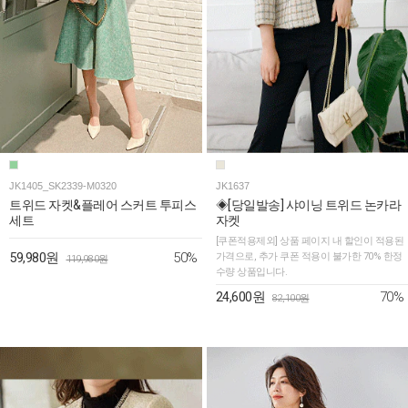
JK1405_SK2339-M0320
JK1637
트위드 자켓&플레어 스커트 투피스
◈[당일발송] 샤이닝 트위드 논카라
세트
자켓
[쿠폰적용제외] 상품 페이지 내 할인이 적용된
50%
59,980원
가격으로, 추가 쿠폰 적용이 불가한 70% 한정
119,980원
수량 상품입니다.
70%
24,600원
82,100원