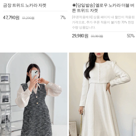
금장 트위드 노카라 자켓
◈[당일발송] 옐로우 노카라 더블 버
튼 트위드 자켓
7%
47,790원
[쿠폰적용제외] 상품 페이지 내 할인이 적용된
51,290원
가격으로, 추가 쿠폰 적용이 불가한 70% 한정
수량 상품입니다.
50%
29,980원
59,980원