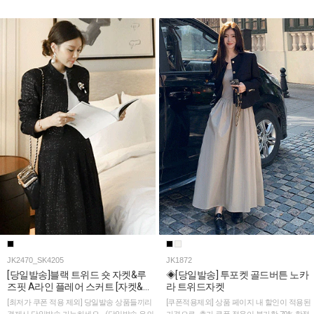
JK2470_SK4205
JK1872
[당일발송]블랙 트위드 숏 자켓&루
◈[당일발송] 투포켓 골드버튼 노카
즈핏 A라인 플레어 스커트 [자켓&스
라 트위드자켓
커트 각각 따로 구매해야합니다~세
[최저가 쿠폰 적용 제외] 당일발송 상품들끼리
[쿠폰적용제외] 상품 페이지 내 할인이 적용된
트아님]