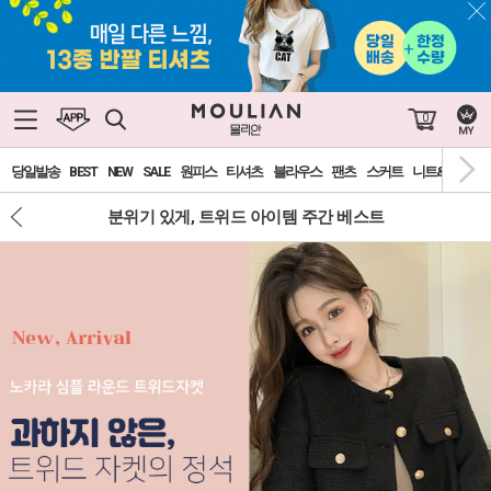
0
당일발송
BEST
NEW
SALE
원피스
티셔츠
블라우스
팬츠
스커트
니트&가디건
분위기 있게, 트위드 아이템 주간 베스트