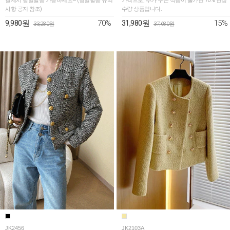
결제시 당일발송 가능하세요~ (당일발송 유의
가격으로, 추가 쿠폰 적용이 불가한 70% 한정
사항 공지 참조)
수량 상품입니다.
70%
15%
9,980원
31,980원
33,280원
37,680원
JK2456
JK2103A