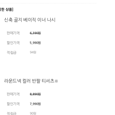
디한 상품]
신축 골지 베이직 이너 나시
판매가격
6,390원
할인가격
5,990원
적립금
94원
라운드넥 컬러 반팔 티셔츠※
판매가격
8,890원
할인가격
7,990원
적립금
90원