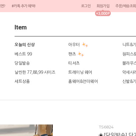
려면?
#카톡 추가 혜택!
로그인
회원가입
주문/배송조회
Item
아우터
니트&
오늘의 신상
베스트 99
팬츠
원피스
당일발송
티셔츠
블라우
날씬한 77,88,99 사이즈
트레이닝 웨어
악세사
세트상품
홈웨어&언더웨어
신발&
TS6824
◈[당일발송] 단