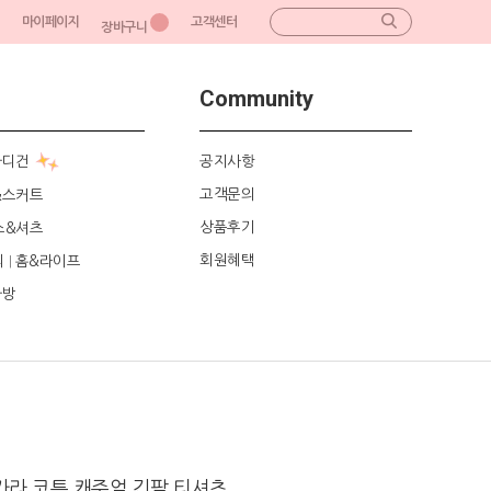
마이페이지
고객센터
장바구니
Community
가디건
공지사항
고객문의
&스커트
상품후기
스&셔츠
회원혜택
리
홈&라이프
|
가방
가라 코튼 캐주얼 긴팔 티셔츠