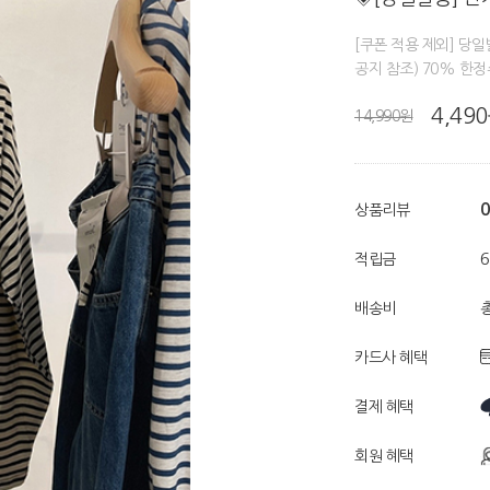
[쿠폰 적용 제외] 당
공지 참조) 70% 한
4,49
14,990원
0
상품리뷰
적립금
배송비
총
카드사 혜택
결제 혜택
회원 혜택