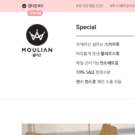
앱다운로드
#후기의 여왕 도전?
#푸시 혜택 받으
Special
하체라인 살리는
스커트룩
여유롭게 멋낸
블라우스룩
매일 손이가는
민소매모음
한정수량
70% SALE
패션 소품 모음
센스 한스푼