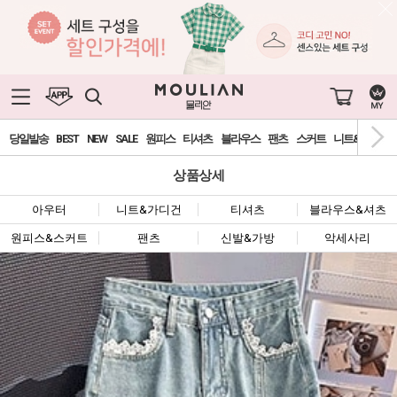
당일발송
BEST
NEW
SALE
원피스
티셔츠
블라우스
팬츠
스커트
니트&가디건
상품상세
아우터
니트&가디건
티셔츠
블라우스&셔츠
원피스&스커트
팬츠
신발&가방
악세사리