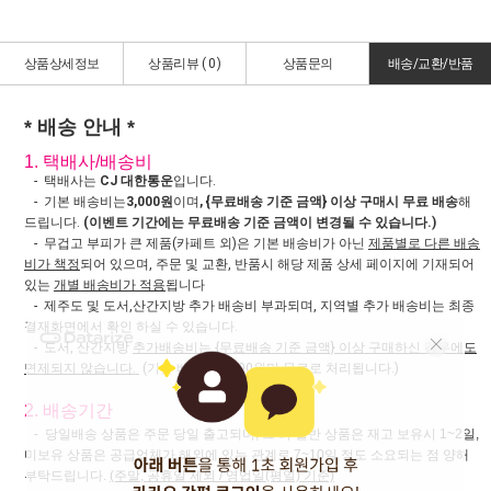
상품상세정보
상품리뷰 (
0
)
상품문의
배송/교환/반품
* 배송 안내 *
1. 택배사/배송비
- 택배사는
CJ 대한통운
입니다.
- 기본 배송비는
3,000원
이며
, {무료배송 기준 금액} 이상 구매시 무료 배송
해
드립니다.
(이벤트 기간에는 무료배송 기준 금액이 변경될 수 있습니다.)
- 무겁고 부피가 큰 제품(카페트 외)은 기본 배송비가 아닌
제품별로 다른 배송
비가 책정
되어 있으며, 주문 및 교환, 반품시 해당 제품 상세 페이지에 기재되어
있는
개별 배송비가 적용
됩니다
- 제주도 및 도서,산간지방 추가 배송비 부과되며, 지역별 추가 배송비는 최종
결재화면에서 확인 하실 수 있습니다.
- 도서, 산간지방
추가배송비는 {무료배송 기준 금액} 이상 구매하신 경우에도
면제되지 않습니다.
(기본 배송비 3,000원만 무료로 처리됩니다.)
2. 배송기간
- 당일배송 상품은 주문 당일 출고되며, 그 외 일반 상품은 재고 보유시 1~2일,
미보유 상품은 공급업체가 해외에 있는 관계로 7~10일 정도 소요되는 점 양해
부탁드립니다.
(주말, 공휴일 제외 / 영업일(평일) 기준)