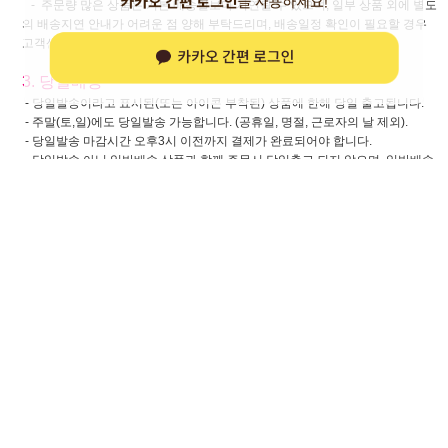
- 주문량 많은 상품은 기본 배송일보다 지연될 수 있으며, 일부 상품 외에 별도
의 배송지연 안내가 어려운 점 양해 부탁드리며, 배송일정 확인이 필요할 경우
고객센터로 문의주실 것을 부탁드립니다.
3. 당일배송
- 당일발송이라고 표시된(또는 아이콘 부착된) 상품에 한해 당일 출고됩니다.
- 주말(토,일)에도 당일발송 가능합니다. (공휴일, 명절, 근로자의 날 제외).
- 당일발송 마감시간 오후3시 이전까지 결제가 완료되어야 합니다.
- 당일발송 아닌 일반배송 상품과 함께 주문시 당일출고 되지 않으며, 일반배송
상품 배송일에 함께 출고됩니다.
- 일반배송 상품과 함께 주문한 경우 당일발송 마감시간 이전 추가 배송비 3,000
원 입금 후 게시판에 요청시 당일발송 상품은 당일출고, 일반배송 상품은 입고
후 각각 배송해 드립니다.
- 주말에는 (당일출고+일반배송) 입금 후 별도 요청건은 처리되지 않습니다.
4. 부분배송
- 부분배송으로 상품을 여러 번에 나눠서 받으신 경우라도 반품시에는 물품을
한 번에 보내주셔야 하며, 여러 번 나눠서 보내실 경우 추가 배송비를 부담하셔
야 합니다.
* 교환, 반품 안내 *
1. 교환, 반품 공통사항