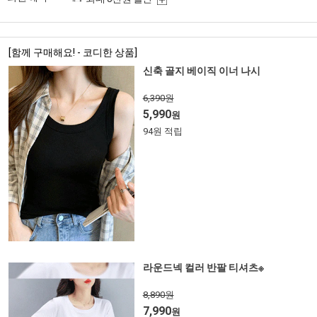
[함께 구매해요! - 코디한 상품]
신축 골지 베이직 이너 나시
6,390원
5,990
원
94원 적립
라운드넥 컬러 반팔 티셔츠※
8,890원
7,990
원