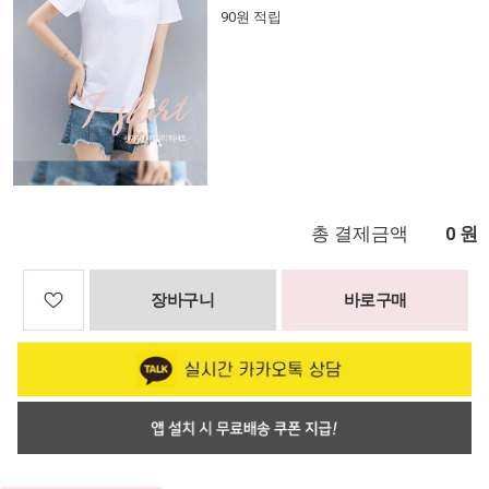
90원 적립
총 결제금액
원
0
장바구니
바로구매