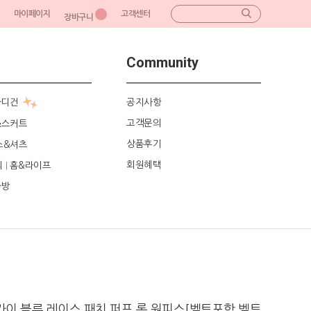
마이페이지
고객센터
장바구니
Community
가디건
공지사항
고객문의
&스커트
상품후기
스&셔츠
회원혜택
리
홈&라이프
|
가방
카이 블루 레이스 패치 퍼프 롱 원피스[벨트포함 벨트