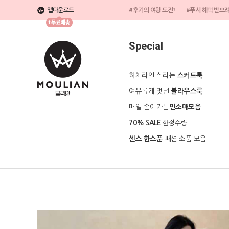
앱다운로드
#후기의 여왕 도전?
#푸시 혜택 받으
Special
하체라인 살리는
스커트룩
여유롭게 멋낸
블라우스룩
매일 손이가는
민소매모음
한정수량
70% SALE
패션 소품 모음
센스 한스푼