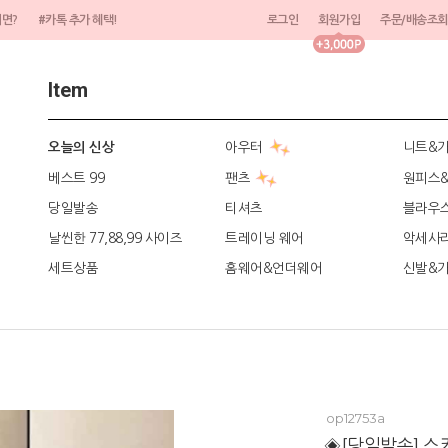
려면?
#카톡 추가 혜택!
로그인
회원가입
주문/배송조회
Item
아우터
니트&
오늘의 신상
베스트 99
팬츠
원피스
당일발송
티셔츠
블라우
날씬한 77,88,99 사이즈
트레이닝 웨어
악세사
세트상품
홈웨어&언더웨어
신발&
op12753a
◈[당일발송] 스