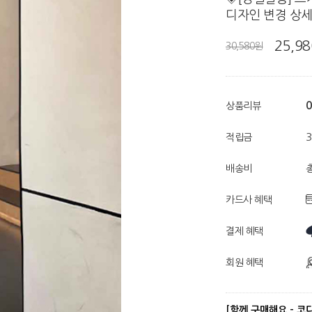
디자인 변경 상
25,9
30,580원
0
상품리뷰
적립금
배송비
총
카드사 혜택
결제 혜택
회원 혜택
[함께 구매해요 - 코