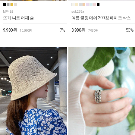
MF492
sck285a
뜨개 니트 어깨 숄
여름 쿨링 메쉬 200침 페이크 삭스
7%
50%
9,980원
3,980원
10,680원
7,980원