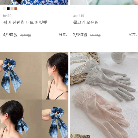
ht419
acc419
썸머 잔펀칭 니트 버킷햇
물고기 오픈링
50%
50%
4,980원
2,980원
9,980원
5,980원