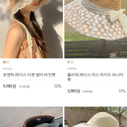
ht412a
ht409a
로맨틱 레이스 리본 썸머 버킷햇
플라워 레이스 믹스 와이드 파나마
햇
50%
9,980원
19,980원
10%
5,980원
6,680원