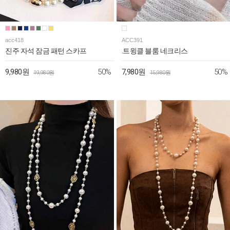
acc418
ACC391
진주 자석 잠금 패턴 스카프
.트윙클 블룸 네크리스
50%
50%
9,980원
7,980원
19,980원
15,980원