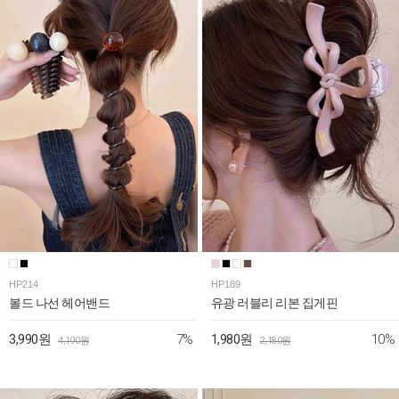
HP214
HP189
볼드 나선 헤어밴드
유광 러블리 리본 집게핀
7%
10%
3,990원
1,980원
4,190원
2,180원