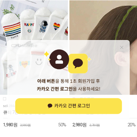
sck284a
hb045a
큐티 7종 패턴 중목 양말
웨이브 슬림 머리띠
50%
20%
1,980원
2,980원
3,980원
3,780원