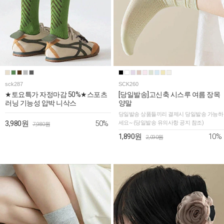
sck287
SCK260
★토요특가 자정마감 50%★스포츠
[당일발송]고신축 시스루 여름 장목
러닝 기능성 압박 니삭스
양말
당일발송 상품들끼리 결제시 당일발송 가능하
50%
3,980원
세요~ (당일발송 유의사항 공지 참조)
7,980원
10%
1,890원
2,090원