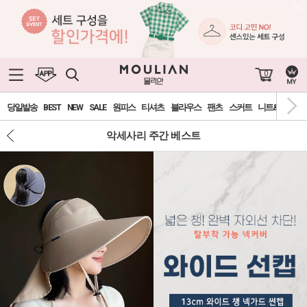
0
당일발송
BEST
NEW
SALE
원피스
티셔츠
블라우스
팬츠
스커트
니트&가디건
악세사리 주간 베스트