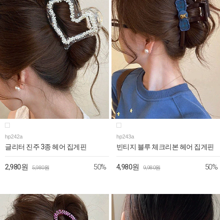
hp242a
hp243a
글리터 진주 3종 헤어 집게핀
빈티지 블루 체크리본 헤어 집게핀
50%
50%
2,980원
4,980원
5,980원
9,980원