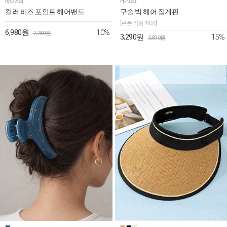
hp226a
HP191
컬러 비즈 포인트 헤어밴드
구슬 빅 헤어 집게핀
[쿠폰 적용 제외]
10%
6,980원
7,780원
15%
3,290원
3,890원