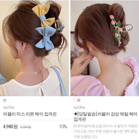
hp235a
hp236a
러블리 믹스 리본 헤어 집게핀
◈[당일발송] 러블리 감성 메탈 헤어
집게핀
10%
4,980원
[쿠폰적용제외] 상품 페이지 내 할인이 적용된
5,580원
가격으로, 추가 쿠폰 적용이 불가한 70% 한정
수량 상품입니다.