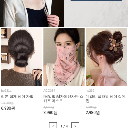
hp231a
ACC384
hp239
리본 집게 헤어 가발
[당일발송]자외선차단 스
데일리 플라워 헤어 집게
카프 마스크
핀
13,980원
4,680원
5,980원
6,980원
3,980원
2,980원
1
/
4