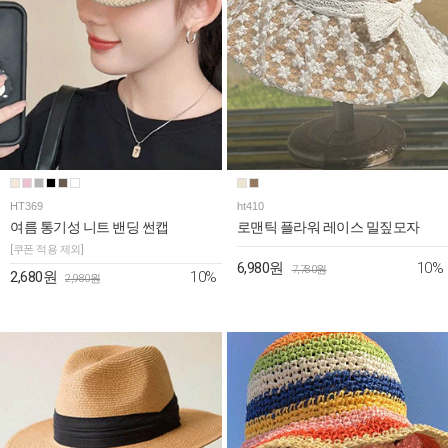
HT369
ht410
여름 통기성 니트 밴딩 썬캡
로맨틱 플라워 레이스 밀짚모자
[쿠폰 적용 제외]
10%
6,980원
7,780원
10%
2,680원
2,980원