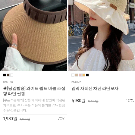
ht407a
ht402a
◈[당일발송] 와이드 쉴드 버클 조절
암막 자외선 차단 라탄모자
형 라탄 썬캡
10%
[쿠폰적용제외] 상품 페이지 내 할인이 적용된
5,980원
6,680원
가격으로, 추가 쿠폰 적용이 불가한 70% 한정
수량 상품입니다.
70%
1,980원
6,680원