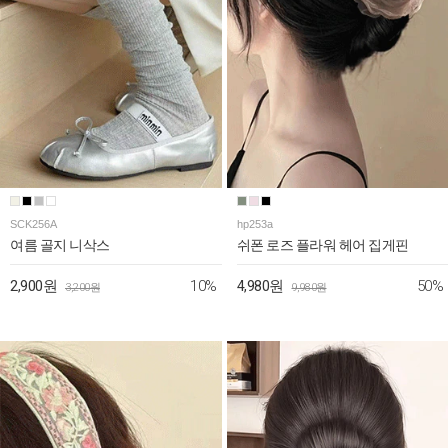
SCK256A
hp253a
여름 골지 니삭스
쉬폰 로즈 플라워 헤어 집게핀
10%
50%
2,900원
4,980원
3,200원
9,980원