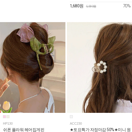
70%
1,680원
5,580원
HP130
ACC230
쉬폰 플라워 헤어집게핀
★토요특가 자정마감 50%★미니 원