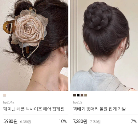
hp234a
hp232
페미닌 쉬폰 빅사이즈 헤어 집게핀
꽈배기 똥머리 볼륨 집게 가발
10%
7%
5,980원
7,280원
6,680원
7,780원