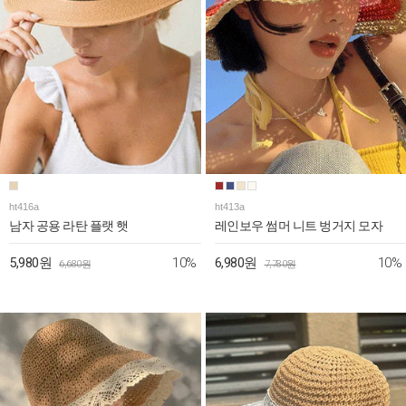
ht416a
ht413a
남자 공용 라탄 플랫 햇
레인보우 썸머 니트 벙거지 모자
10%
10%
5,980원
6,980원
6,680원
7,780원