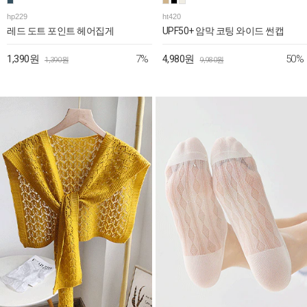
hp229
ht420
레드 도트 포인트 헤어집게
UPF50+ 암막 코팅 와이드 썬캡
7%
50%
1,390원
4,980원
1,390원
9,980원