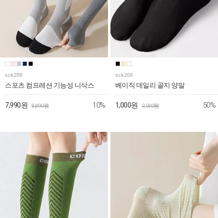
sck288
sck266
스포츠 컴프레션 기능성 니삭스
베이직 데일리 골지 양말
10%
50%
7,990원
1,000원
8,890원
2,000원