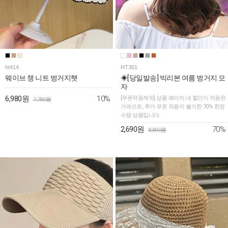
ht414
HT361
웨이브 챙 니트 벙거지햇
◈[당일발송] 빅리본 여름 벙거지 모
자
10%
6,980원
[쿠폰적용제외] 상품 페이지 내 할인이 적용된
7,780원
가격으로, 추가 쿠폰 적용이 불가한 70% 한정
수량 상품입니다.
70%
2,690원
8,890원