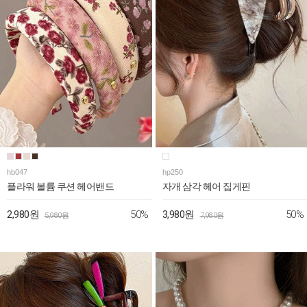
hb047
hp250
플라워 볼륨 쿠션 헤어밴드
자개 삼각 헤어 집게핀
50%
50%
2,980원
3,980원
5,980원
7,980원