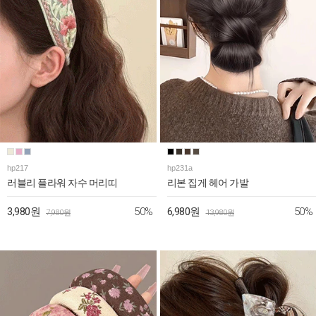
hp217
hp231a
러블리 플라워 자수 머리띠
리본 집게 헤어 가발
50%
50%
3,980원
6,980원
7,980원
13,980원