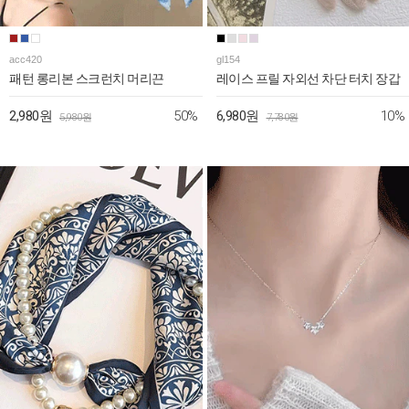
acc420
gl154
패턴 롱리본 스크런치 머리끈
레이스 프릴 자외선 차단 터치 장갑
50%
10%
2,980원
6,980원
5,980원
7,780원