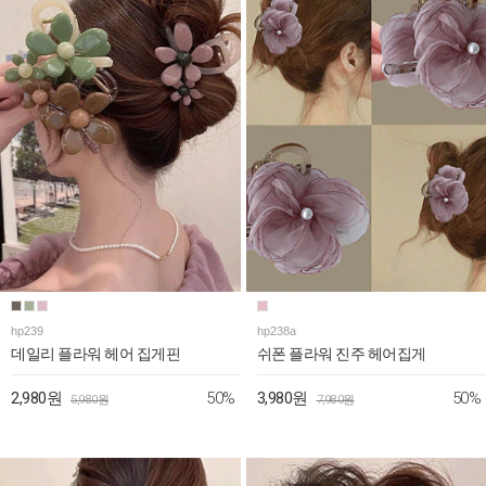
hp239
hp238a
데일리 플라워 헤어 집게핀
쉬폰 플라워 진주 헤어집게
50%
50%
2,980원
3,980원
5,980원
7,980원