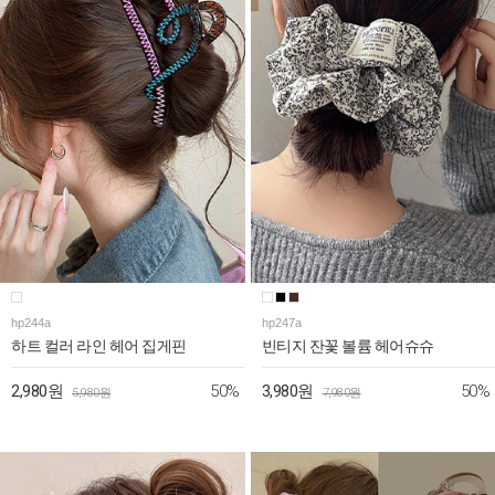
hp244a
hp247a
하트 컬러 라인 헤어 집게핀
빈티지 잔꽃 볼륨 헤어슈슈
50%
50%
2,980원
3,980원
5,980원
7,980원