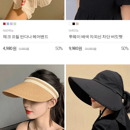
hb046a
ht403a
체크 프릴 반다나 헤어밴드
투웨이 배색 자외선 차단 버킷햇
50%
50%
4,980원
9,980원
9,980원
19,980원