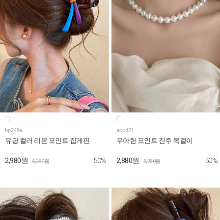
hp249a
acc421
유광 컬러 리본 포인트 집게핀
우아한 포인트 진주 목걸이
50%
50%
2,980원
2,880원
5,980원
5,780원