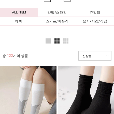
ALL ITEM
양말/스타킹
쥬얼리
헤어
스카프/머플러
모자/지갑/장갑
총
122
개의 상품