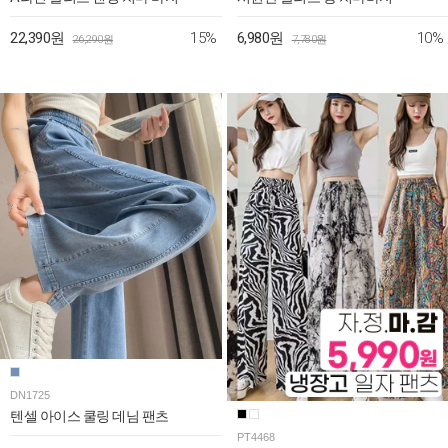
15%
10%
22,390원
6,980원
26,290원
7,780원
DN1725
텐셀 아이스 쿨링 데님 팬츠
PT4468