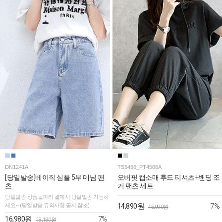
DN1241A
TS5456_PT4506A
[당일발송]베이직 심플 5부 데님 팬
오버핏 캡소매 후드 티셔츠+밴딩 조
츠
거 팬츠 세트
당일발송 상품들끼리 결제시 당일발송 가능하
7%
세요~ (당일발송 유의사항 공지 참조)
14,890원
15,990원
7%
16,980원
18,180원