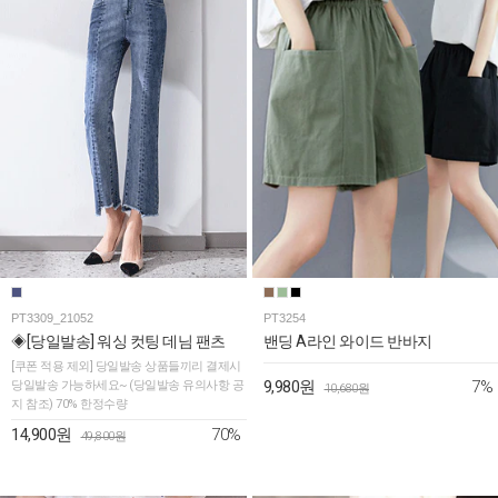
PT3309_21052
PT3254
◈[당일발송] 워싱 컷팅 데님 팬츠
밴딩 A라인 와이드 반바지
[쿠폰 적용 제외] 당일발송 상품들끼리 결제시
7%
당일발송 가능하세요~ (당일발송 유의사항 공
9,980원
10,680원
지 참조) 70% 한정수량
70%
14,900원
49,800원