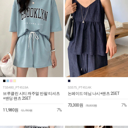
TS5480_PT4519A
SS575_PT4514K
브루클린 시티 캐주얼 반팔 티셔츠
논페이드 데님 나시+팬츠 2SET
+밴딩 팬츠 2SET
7%
73,300원
78,800원
7%
11,980원
12,780원