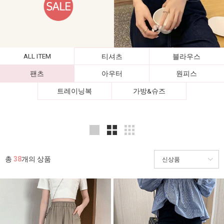
ALL ITEM
티셔츠
블라우스
팬츠
아우터
원피스
트레이닝복
가방&슈즈
총
38
개의 상품