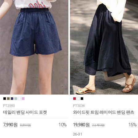
PT2980
PT3038
데일리 밴딩 사이드 포켓
와이드핏 트임 레이어드 밴딩 팬츠
10%
15%
7,990원
19,980원
8,890원
23,480원
26-31