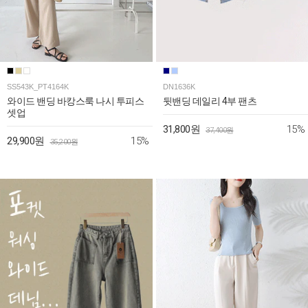
SS543K_PT4164K
DN1636K
와이드 밴딩 바캉스룩 나시 투피스
뒷밴딩 데일리 4부 팬츠
셋업
15%
31,800원
37,400원
15%
29,900원
35,200원