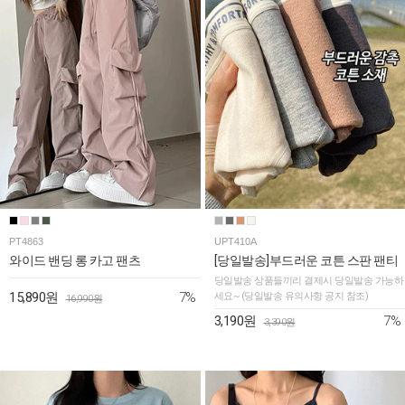
PT4863
UPT410A
와이드 밴딩 롱 카고 팬츠
[당일발송]부드러운 코튼 스판 팬티
당일발송 상품들끼리 결제시 당일발송 가능하
7%
15,890원
세요~ (당일발송 유의사항 공지 참조)
16,990원
7%
3,190원
3,390원