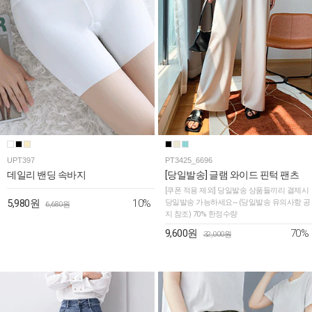
UPT397
PT3425_6696
데일리 밴딩 속바지
[당일발송] 글램 와이드 핀턱 팬츠
[쿠폰 적용 제외] 당일발송 상품들끼리 결제시
10%
5,980원
당일발송 가능하세요~ (당일발송 유의사항 공
6,680원
지 참조) 70% 한정수량
70%
9,600원
32,000원