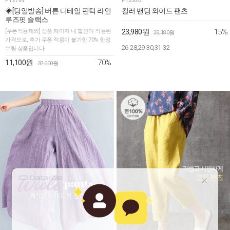
◈[당일발송] 버튼 디테일 핀턱 라인
컬러 밴딩 와이드 팬츠
루즈핏 슬랙스
15%
[쿠폰적용제외] 상품 페이지 내 할인이 적용된
23,980원
28,180원
가격으로, 추가 쿠폰 적용이 불가한 70% 한정
26-28,29-30,31-32
수량 상품입니다.
70%
11,100원
37,000원