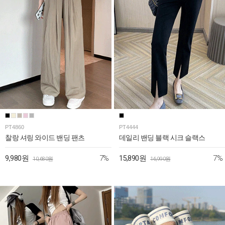
PT4860
PT4444
찰랑 셔링 와이드 밴딩 팬츠
데일리 밴딩 블랙 시크 슬랙스
7%
7%
9,980원
15,890원
10,680원
16,990원