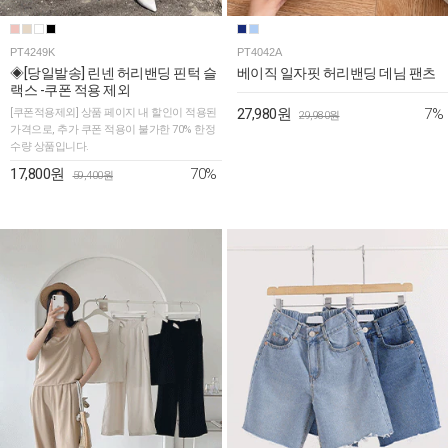
PT4249K
PT4042A
◈[당일발송] 린넨 허리밴딩 핀턱 슬
베이직 일자핏 허리밴딩 데님 팬츠
랙스 -쿠폰 적용 제외
7%
[쿠폰적용제외] 상품 페이지 내 할인이 적용된
27,980원
29,980원
가격으로, 추가 쿠폰 적용이 불가한 70% 한정
수량 상품입니다.
70%
17,800원
59,400원