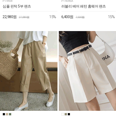
PT4408
PT4096A
심플 핀턱 5부 팬츠
러블리 베어 패턴 홈웨어 팬츠
15%
15%
22,980원
6,400원
27,080원
7,500원