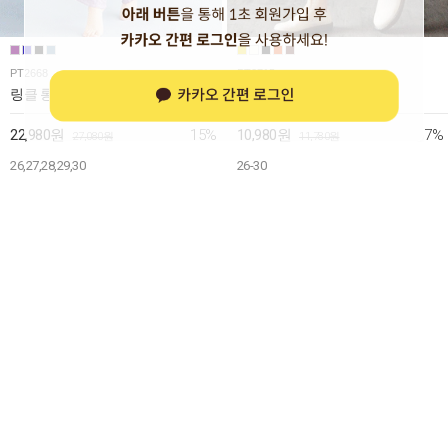
PT2668
PT2715
링클 롱 치마바지 [아사면100%]
루즈핏 코튼 밴딩 배기 팬츠
15%
7%
22,980원
10,980원
27,080원
11,780원
26,27,28,29,30
26-30