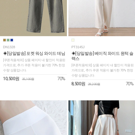
DN1328
PT3145J
◈[당일발송] 포켓 워싱 와이드 데님
◈[당일발송] 베이직 와이드 원턱 슬
랙스
[쿠폰적용제외] 상품 페이지 내 할인이 적용된
가격으로, 추가 쿠폰 적용이 불가한 70% 한정
[쿠폰적용제외] 상품 페이지 내 할인이 적용된
수량 상품입니다.
가격으로, 추가 쿠폰 적용이 불가한 70% 한정
수량 상품입니다.
70%
10,500원
35,100원
70%
8,500원
28,200원