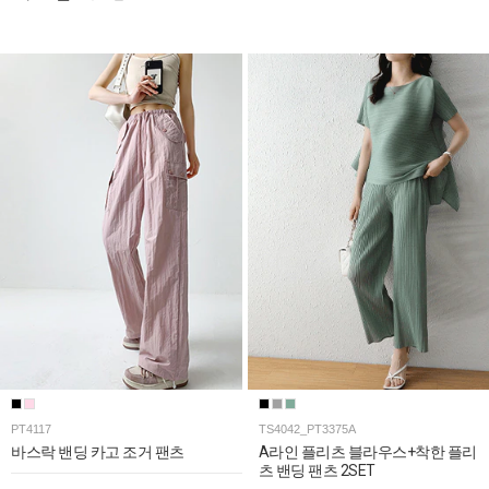
PT4117
TS4042_PT3375A
바스락 밴딩 카고 조거 팬츠
A라인 플리츠 블라우스+착한 플리
츠 밴딩 팬츠 2SET