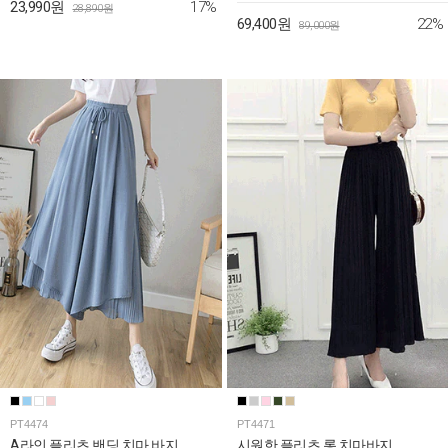
17%
23,990원
28,890원
22%
69,400원
89,000원
PT4474
PT4471
A라인 플리츠 밴딩 치마 바지
시원한 플리츠 롱 치마바지