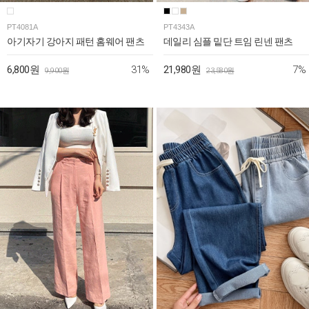
PT4081A
PT4343A
아기자기 강아지 패턴 홈웨어 팬츠
데일리 심플 밑단 트임 린넨 팬츠
31%
7%
6,800원
21,980원
9,900원
23,580원