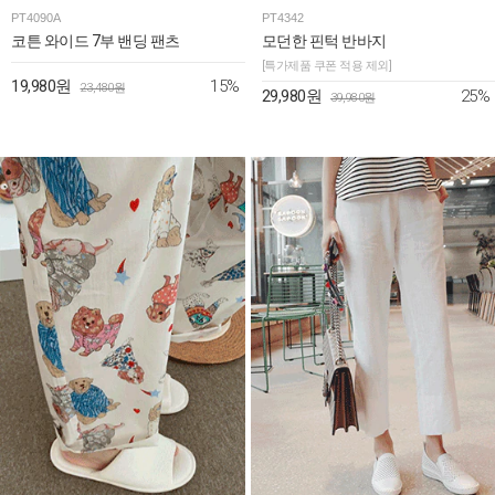
PT4090A
PT4342
코튼 와이드 7부 밴딩 팬츠
모던한 핀턱 반바지
[특가제품 쿠폰 적용 제외]
15%
19,980원
23,480원
25%
29,980원
39,980원