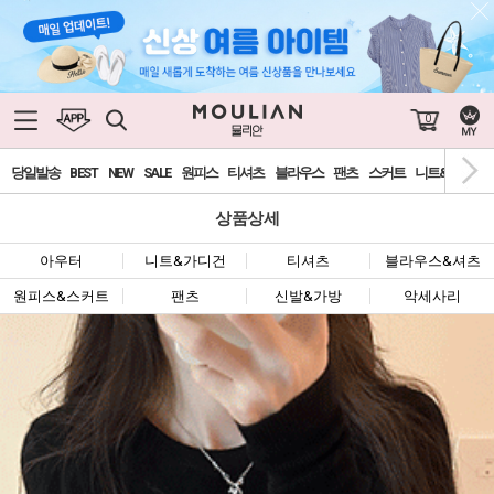
0
당일발송
BEST
NEW
SALE
원피스
티셔츠
블라우스
팬츠
스커트
니트&가디건
상품상세
아우터
니트&가디건
티셔츠
블라우스&셔츠
원피스&스커트
팬츠
신발&가방
악세사리