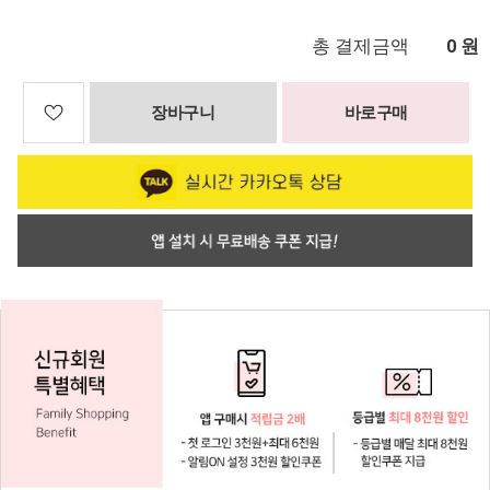
총 결제금액
원
0
장바구니
바로구매