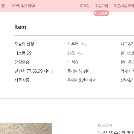
려면?
#카톡 추가 혜택!
로그인
회원가입
주문/배송조회
Item
아우터
니트&
오늘의 신상
베스트 99
팬츠
원피스
당일발송
티셔츠
블라우
날씬한 77,88,99 사이즈
트레이닝 웨어
악세사
세트상품
홈웨어&언더웨어
신발&
sk5237a
[당일발송]랩 레