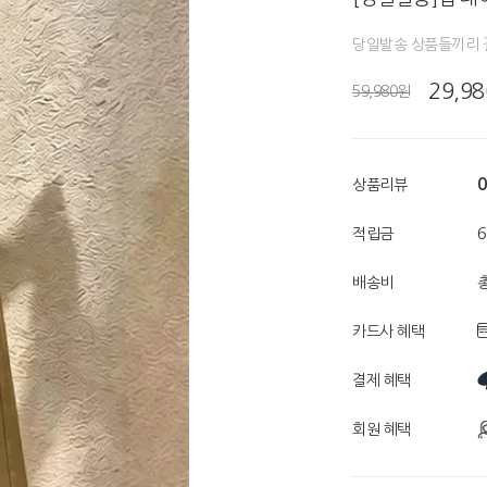
당일발송 상품들끼리 
29,9
59,980원
0
상품리뷰
적립금
배송비
총
카드사 혜택
결제 혜택
회원 혜택