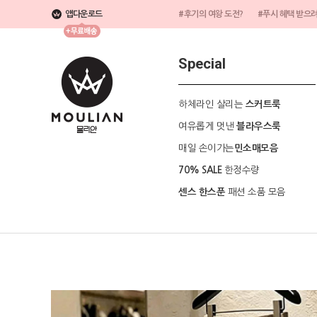
앱다운로드
#후기의 여왕 도전?
#푸시 혜택 받으
Special
하체라인 살리는
스커트룩
여유롭게 멋낸
블라우스룩
매일 손이가는
민소매모음
한정수량
70% SALE
패션 소품 모음
센스 한스푼