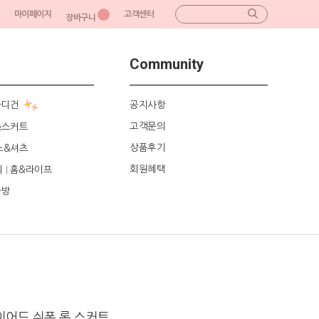
마이페이지
고객센터
장바구니
Community
가디건
공지사항
고객문의
&스커트
상품후기
스&셔츠
회원혜택
리
홈&라이프
|
가방
이어드 쉬폰 롱 스커트