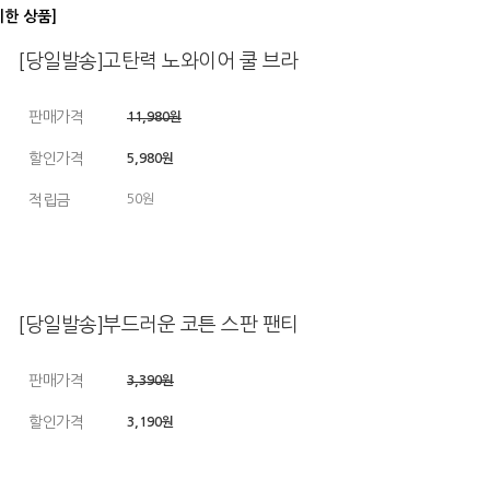
디한 상품]
[당일발송]고탄력 노와이어 쿨 브라
판매가격
11,980원
할인가격
5,980원
적립금
50원
[당일발송]부드러운 코튼 스판 팬티
판매가격
3,390원
할인가격
3,190원