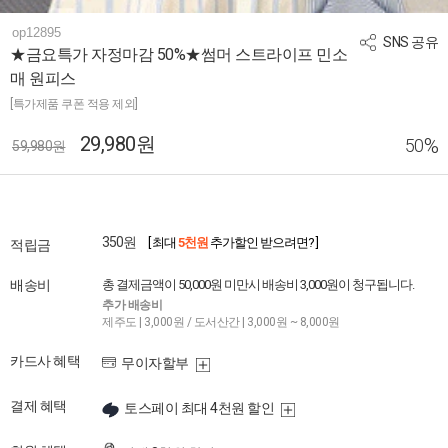
op12895
SNS 공유
★금요특가 자정마감 50%★썸머 스트라이프 민소
매 원피스
[특가제품 쿠폰 적용 제외]
29,980원
%
50
59,980원
350원
[ 최대
5천원
추가할인 받으려면? ]
적립금
배송비
총 결제금액이 50,000원 미만시 배송비 3,000원이 청구됩니다.
추가 배송비
제주도 | 3,000원 / 도서산간 | 3,000원 ~ 8,000원
카드사 혜택
무이자할부
결제 혜택
토스페이 최대 4천원 할인