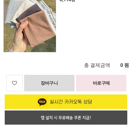
총 결제금액
원
0
장바구니
바로구매