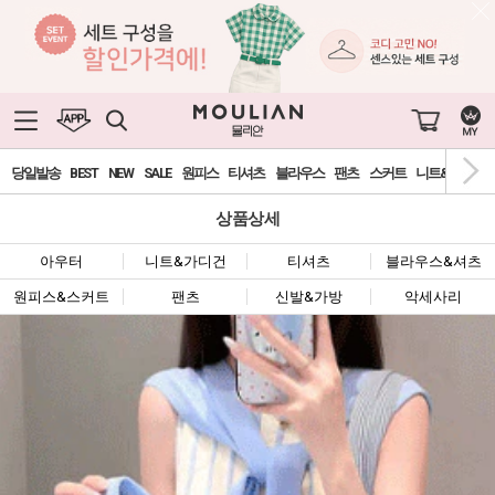
당일발송
BEST
NEW
SALE
원피스
티셔츠
블라우스
팬츠
스커트
니트&가디건
상품상세
아우터
니트&가디건
티셔츠
블라우스&셔츠
원피스&스커트
팬츠
신발&가방
악세사리