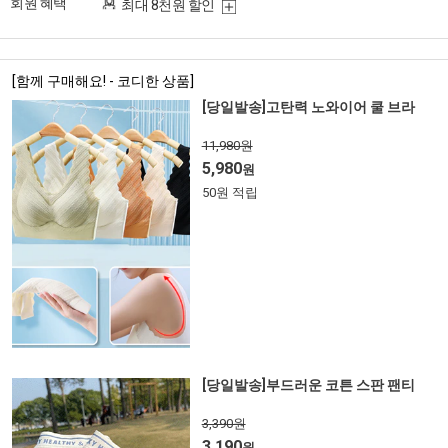
회원 혜택
최대 8천원 할인
[함께 구매해요! - 코디한 상품]
[당일발송]고탄력 노와이어 쿨 브라
11,980원
5,980
원
50원 적립
[당일발송]부드러운 코튼 스판 팬티
3,390원
3,190
원