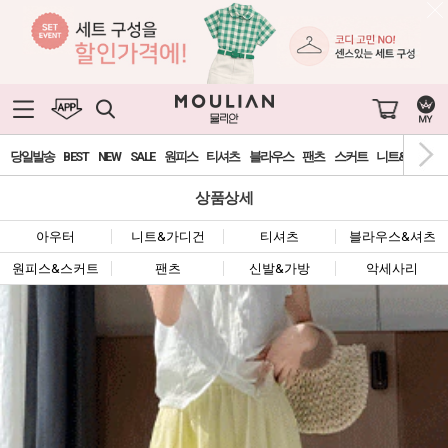
당일발송
BEST
NEW
SALE
원피스
티셔츠
블라우스
팬츠
스커트
니트&가디건
상품상세
아우터
니트&가디건
티셔츠
블라우스&셔츠
원피스&스커트
팬츠
신발&가방
악세사리