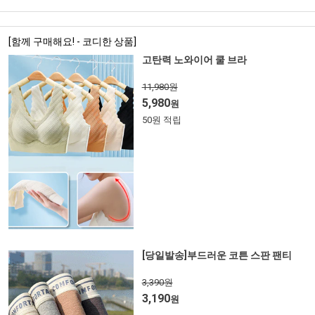
[함께 구매해요! - 코디한 상품]
고탄력 노와이어 쿨 브라
11,980원
5,980
원
50원 적립
[당일발송]부드러운 코튼 스판 팬티
3,390원
3,190
원