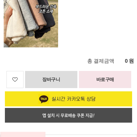
총 결제금액
원
0
장바구니
바로구매